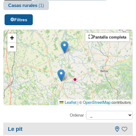
Casas rurales
(1)
Filtres
+
Pantalla completa
−
Leaflet
OpenStreetMap
|
©
contributors
Ordenar :
Le pit