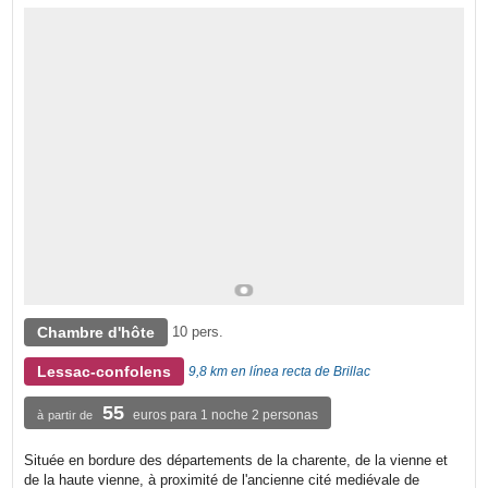
Chambre d'hôte
10 pers.
Lessac-confolens
9,8 km en línea recta de Brillac
55
euros para 1 noche 2 personas
à partir de
Située en bordure des départements de la charente, de la vienne et
de la haute vienne, à proximité de l'ancienne cité mediévale de