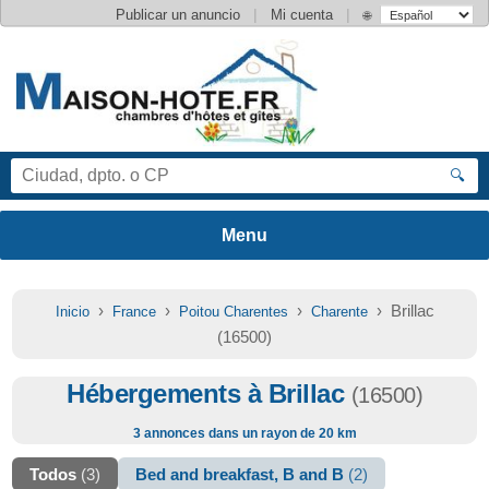
|
|
Publicar un anuncio
Mi cuenta
🌐
🔍
›
›
›
› Brillac
Inicio
France
Poitou Charentes
Charente
(16500)
Hébergements à Brillac
(16500)
3 annonces dans un rayon de 20 km
Todos
(3)
Bed and breakfast, B and B
(2)