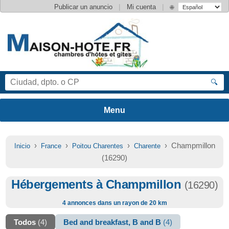
|
|
Publicar un anuncio
Mi cuenta
🌐
🔍
›
›
›
› Champmillon
Inicio
France
Poitou Charentes
Charente
(16290)
Hébergements à Champmillon
(16290)
4 annonces dans un rayon de 20 km
Todos
(4)
Bed and breakfast, B and B
(4)