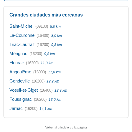
Grandes ciudades más cercanas
Saint-Michel
(09100)
8,0 km
La-Couronne
(16400)
8,0 km
Triac-Lautrait
(16200)
9,8 km
Mérignac
(16200)
9,8 km
Fleurac
(16200)
11,3 km
Angoulême
(16000)
11,8 km
Gondeville
(16200)
12,2 km
Voeuil-et-Giget
(16400)
12,9 km
Foussignac
(16200)
13,0 km
Jarnac
(16200)
14,1 km
Volver al principio de la página