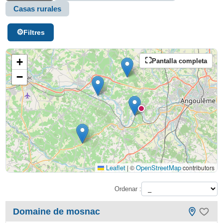
Casas rurales
Filtres
+
Pantalla completa
−
Leaflet
OpenStreetMap
|
©
contributors
Ordenar :
Domaine de mosnac