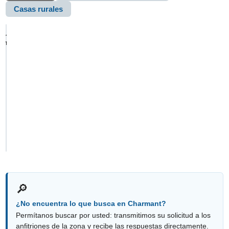
Casas rurales
+
antalla
ompleta
−
ap
🔎
¿No encuentra lo que busca en Charmant?
Permítanos buscar por usted: transmitimos su solicitud a los
anfitriones de la zona y recibe las respuestas directamente.