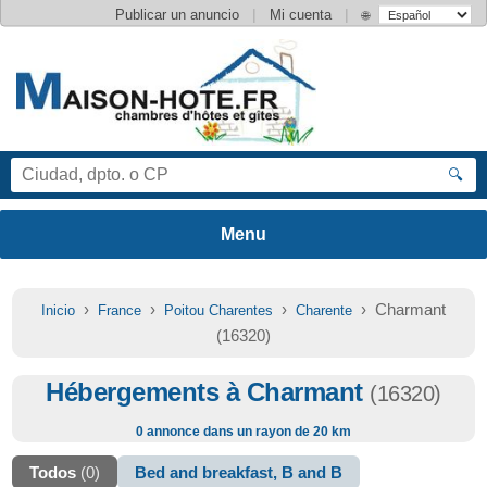
|
|
Publicar un anuncio
Mi cuenta
🌐
🔍
›
›
›
› Charmant
Inicio
France
Poitou Charentes
Charente
(16320)
Hébergements à Charmant
(16320)
0 annonce dans un rayon de 20 km
Todos
(0)
Bed and breakfast, B and B