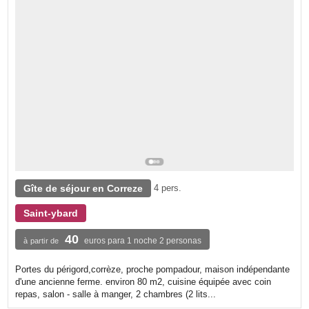
Gîte de séjour en Correze
4 pers.
Saint-ybard
40
euros para 1 noche 2 personas
à partir de
Portes du périgord,corrèze, proche pompadour, maison indépendante
d'une ancienne ferme. environ 80 m2, cuisine équipée avec coin
repas, salon - salle à manger, 2 chambres (2 lits...