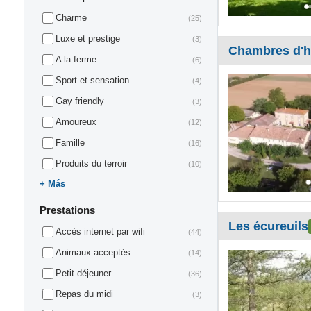
Charme
(25)
Luxe et prestige
(3)
Chambres d'h
A la ferme
(6)
Sport et sensation
(4)
Gay friendly
(3)
Amoureux
(12)
Famille
(16)
Produits du terroir
(10)
Más
Prestations
Les écureuils
Accès internet par wifi
(44)
Animaux acceptés
(14)
Petit déjeuner
(36)
Repas du midi
(3)