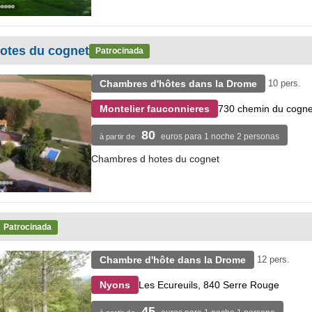
otes du cognet
Patrocinada
Chambres d'hôtes dans la Drome
10 pers.
730 chemin du cogne
Montelier fauconnieres
80
euros para 1 noche 2 personas
à partir de
Chambres d hotes du cognet
Patrocinada
Chambre d'hôte dans la Drome
12 pers.
Les Ecureuils, 840 Serre Rouge
Nyons
45