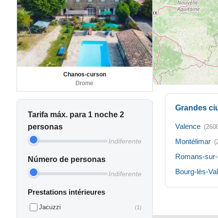
Chanos-curson
Drome
Grandes ci
Tarifa máx. para 1 noche 2
Valence
personas
(260
Indiferente
Montélimar
(
Romans-sur-
Número de personas
Bourg-lès-Va
Indiferente
Prestations intérieures
Jacuzzi
(1)