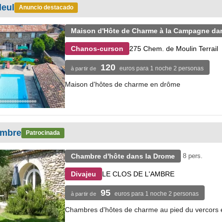
leul
Anuncio destacado
Maison d'Hôte de Charme à la Campagne da
275 Chem. de Moulin Terrail
Chanos-curson
120
euros para 1 noche 2 personas
à partir de
Maison d'hôtes de charme en drôme
Ambre
Patrocinada
Chambre d'hôte dans la Drome
8 pers.
LE CLOS DE L'AMBRE
Divajeu
95
euros para 1 noche 2 personas
à partir de
Chambres d'hôtes de charme au pied du vercors e