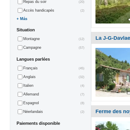
Repas du soir
(20)
Accès handicapés
(2)
Más
Situation
La J-G-Davla
Montagne
(12)
Campagne
(57)
Langues parlées
Français
(45)
Anglais
(32)
Italien
(4)
Allemand
(7)
Espagnol
(8)
Ferme des no
Néerlandais
(2)
Paiements disponible