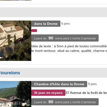
dans la Drome
6 pers.
90
euros para 1 noche 2 personas
à partir de
Idée de texte : à 5mn à pied de toutes commodités
le mont ventoux. situé au calme, qualité, charme et 
 tourelons
Chambre d'hôte dans la Drome
9 pers.
37 Avenue de la forêt de le
St jean en royans
80
euros para 1 noche 2 personas
à partir de