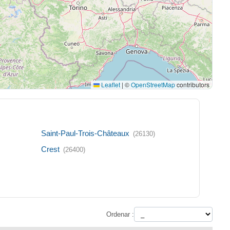
Leaflet
|
©
OpenStreetMap
contributors
Saint-Paul-Trois-Châteaux
(26130)
Crest
(26400)
Ordenar :