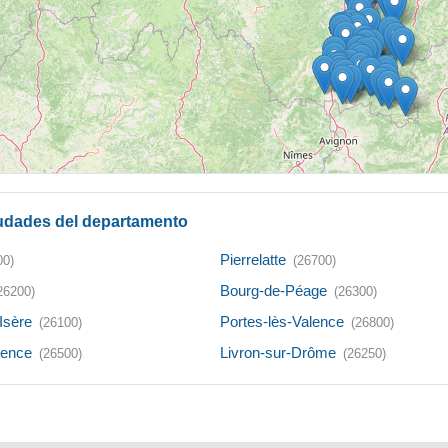
udades del departamento
Pierrelatte
00)
(26700)
Bourg-de-Péage
26200)
(26300)
Isère
Portes-lès-Valence
(26100)
(26800)
lence
Livron-sur-Drôme
(26500)
(26250)