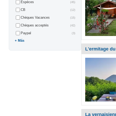
Espèces
(45)
CB
(12)
Chèques Vacances
(15)
Chèques acceptés
(42)
Paypal
(3)
Más
L'ermitage du
La vernaisien