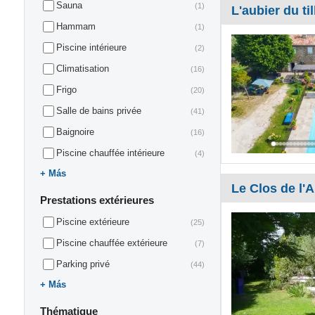
Sauna
(1)
L'aubier du til
Hammam
(1)
Piscine intérieure
(2)
Climatisation
(16)
Frigo
(20)
Salle de bains privée
(41)
Baignoire
(16)
Piscine chauffée intérieure
(4)
Más
Le Clos de l'
Prestations extérieures
Piscine extérieure
(25)
Piscine chauffée extérieure
(7)
Parking privé
(44)
Más
Thématique