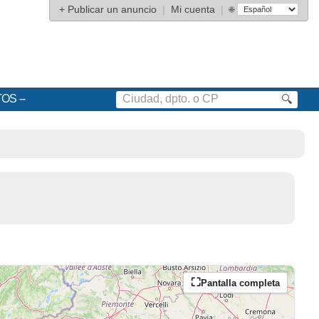
+
Publicar un anuncio
|
Mi cuenta
|
🌐
TOS
🔍
Pantalla completa