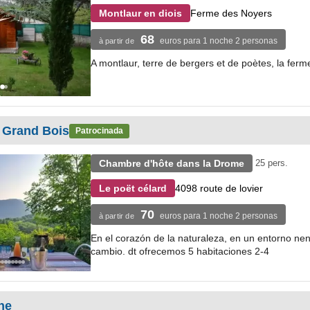
Ferme des Noyers
Montlaur en diois
68
euros para 1 noche 2 personas
à partir de
A montlaur, terre de bergers et de poètes, la fer
 Grand Bois
Patrocinada
Chambre d'hôte dans la Drome
25 pers.
4098 route de lovier
Le poët célard
70
euros para 1 noche 2 personas
à partir de
En el corazón de la naturaleza, en un entorno nen 
cambio. dt ofrecemos 5 habitaciones 2-4
ne