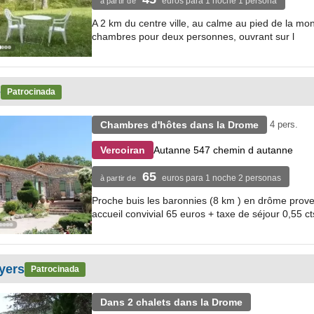
euros para 1 noche 1 persona
à partir de
A 2 km du centre ville, au calme au pied de la mon
chambres pour deux personnes, ouvrant sur l
e
Patrocinada
Chambres d'hôtes dans la Drome
4 pers.
Autanne 547 chemin d autanne
Vercoiran
65
euros para 1 noche 2 personas
à partir de
Proche buis les baronnies (8 km ) en drôme prove
accueil convivial 65 euros + taxe de séjour 0,55 cts
yers
Patrocinada
Dans 2 chalets dans la Drome