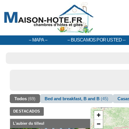
MAPA
BUSCAMOS POR USTED
Todos
(69)
Bed and breakfast, B and B
(45)
Casas
DESTACADOS
+
−
L'aubier du tilleul