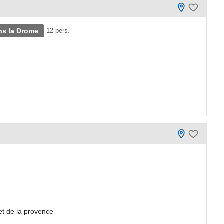
ns la Drome
12 pers.
t de la provence