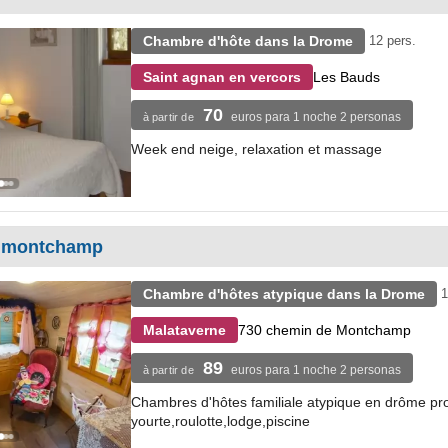
Chambre d'hôte dans la Drome
12 pers.
Les Bauds
Saint agnan en vercors
70
euros para 1 noche 2 personas
à partir de
Week end neige, relaxation et massage
e montchamp
Chambre d'hôtes atypique dans la Drome
1
730 chemin de Montchamp
Malataverne
89
euros para 1 noche 2 personas
à partir de
Chambres d'hôtes familiale atypique en drôme pro
yourte,roulotte,lodge,piscine