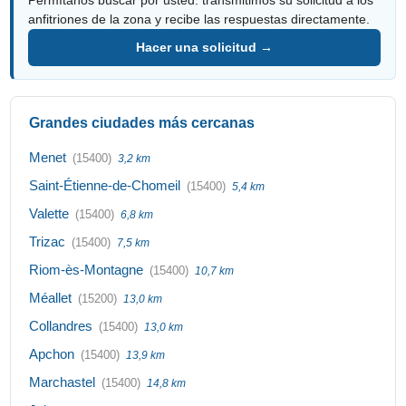
anfitriones de la zona y recibe las respuestas directamente.
Hacer una solicitud →
Grandes ciudades más cercanas
Menet
(15400)
3,2 km
Saint-Étienne-de-Chomeil
(15400)
5,4 km
Valette
(15400)
6,8 km
Trizac
(15400)
7,5 km
Riom-ès-Montagne
(15400)
10,7 km
Méallet
(15200)
13,0 km
Collandres
(15400)
13,0 km
Apchon
(15400)
13,9 km
Marchastel
(15400)
14,8 km