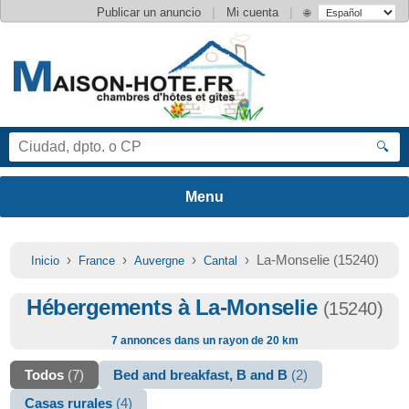
|
|
Publicar un anuncio
Mi cuenta
🌐
🔍
›
›
›
› La-Monselie (15240)
Inicio
France
Auvergne
Cantal
Hébergements à La-Monselie
(15240)
7 annonces dans un rayon de 20 km
Todos
(7)
Bed and breakfast, B and B
(2)
Casas rurales
(4)