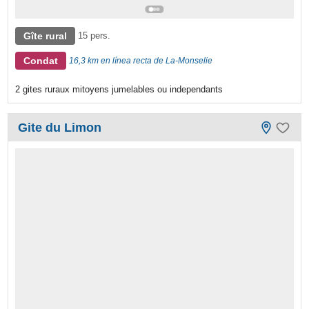
Gîte rural
15 pers.
Condat
16,3 km en línea recta de La-Monselie
2 gites ruraux mitoyens jumelables ou independants
Gite du Limon