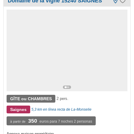
Domaine de la vigne 15240 SAIGNES
GÏTE ou CHAMBRES
2 pers.
Saignes
5,3 km en línea recta de La-Monselie
350
euros para 7 noches 2 personas
à partir de
Annexe maison propriétaire