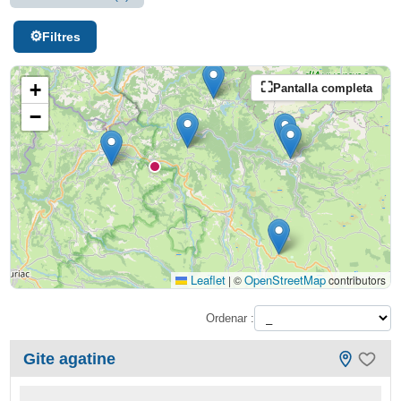
Filtres
+
Pantalla completa
−
Leaflet
OpenStreetMap
|
©
contributors
Ordenar :
Gite agatine