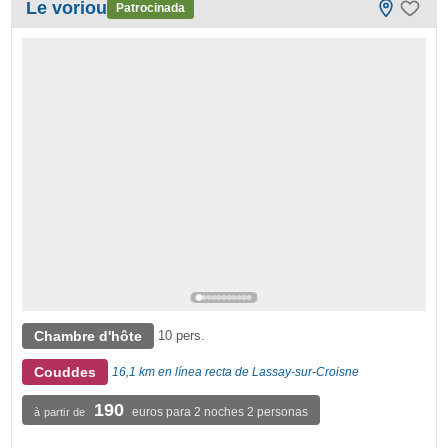
Le voriou
Patrocinada
Chambre d'hôte
10 pers.
Couddes
16,1 km en línea recta de Lassay-sur-Croisne
190
euros para 2 noches 2 personas
à partir de