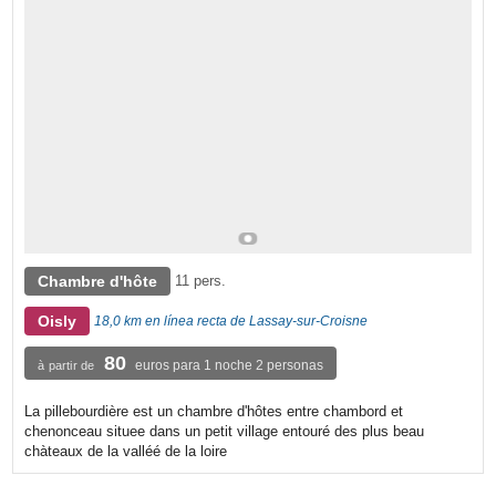
Chambre d'hôte
11 pers.
Oisly
18,0 km en línea recta de Lassay-sur-Croisne
80
euros para 1 noche 2 personas
à partir de
La pillebourdière est un chambre d'hôtes entre chambord et
chenonceau situee dans un petit village entouré des plus beau
chàteaux de la valléé de la loire