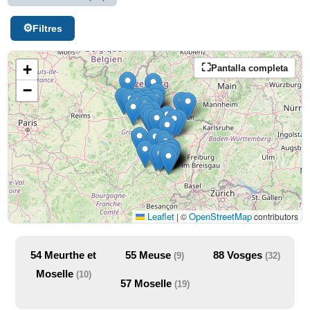
Filtres
+
Pantalla completa
−
Leaflet
OpenStreetMap
|
©
contributors
54
Meurthe et
55
Meuse
88
Vosges
(9)
(32)
Moselle
(10)
57
Moselle
(19)