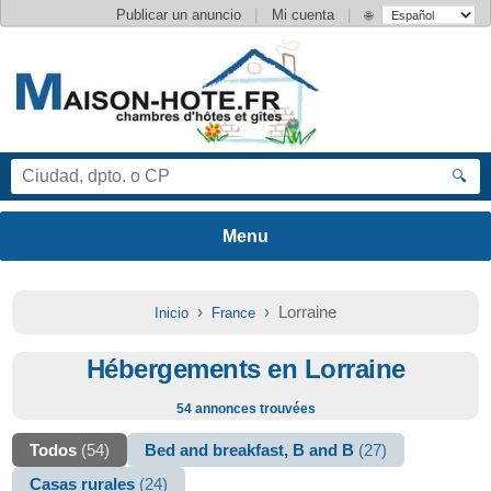
|
|
Publicar un anuncio
Mi cuenta
🌐
🔍
›
› Lorraine
Inicio
France
Hébergements en Lorraine
54 annonces trouvées
Todos
(54)
Bed and breakfast, B and B
(27)
Casas rurales
(24)