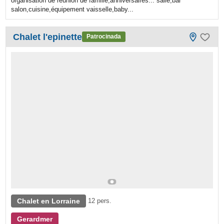
organisation de réunion de famille,anniversaires... salle,bar
salon,cuisine,équipement vaisselle,baby...
Chalet l'epinette
Patrocinada
Chalet en Lorraine
12 pers.
Gerardmer