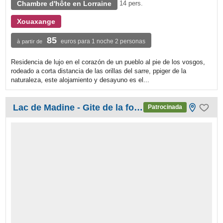
Chambre d'hôte en Lorraine
14 pers.
Xouaxange
85
euros para 1 noche 2 personas
à partir de
Residencia de lujo en el corazón de un pueblo al pie de los vosgos,
rodeado a corta distancia de las orillas del sarre, ppiger de la
naturaleza, este alojamiento y desayuno es el...
Lac de Madine - Gite de la forge
Patrocinada