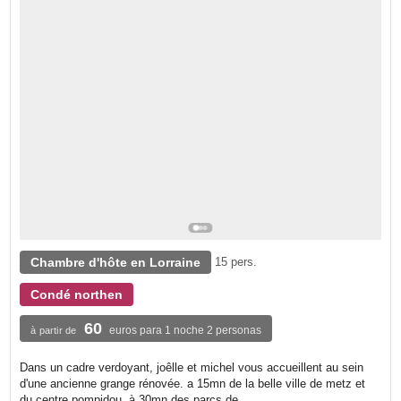
Chambre d'hôte en Lorraine
15 pers.
Condé northen
60
euros para 1 noche 2 personas
à partir de
Dans un cadre verdoyant, joêlle et michel vous accueillent au sein
d'une ancienne grange rénovée. a 15mn de la belle ville de metz et
du centre pompidou, à 30mn des parcs de...