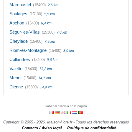
Marchastel
(15400)
2,6 km
Soulages
(15100)
5,5 km
Apchon
(15400)
6,4 km
Ségur-les-Villas
(15300)
7,6 km
Cheylade
(15400)
7,9 km
Riom-ès-Montagne
(15400)
8,0 km
Collandres
(15400)
9,6 km
Valette
(15400)
13,2 km
Menet
(15400)
14,5 km
Dienne
(15300)
14,9 km
Volver al principio de la página
Copyright © 2005 - 2026, Maison-Hote.fr - Todos los derechos reservados
Contacto / Aviso legal
Politique de confidentialité