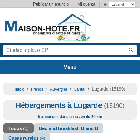
|
|
Publicar un anuncio
Mi cuenta
🌐
🔍
›
›
›
› Lugarde (15190)
Inicio
France
Auvergne
Cantal
Hébergements à Lugarde
(15190)
5 annonces dans un rayon de 20 km
Todos
(5)
Bed and breakfast, B and B
Casas rurales
(4)