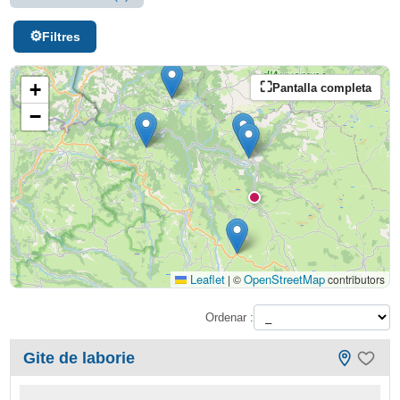
Filtres
+
Pantalla completa
−
Leaflet
OpenStreetMap
|
©
contributors
Ordenar :
Gite de laborie