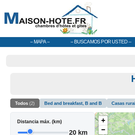
MAPA
BUSCAMOS POR USTED
Todos
(2)
Bed and breakfast, B and B
Casas rura
+
Distancia máx. (km)
−
20 km