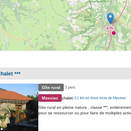
halet ***
Gîte rural
3 pers.
chalet
Massiac
3,1 km en línea recta de Massiac
Gite rural en pleine nature , classé ***, entièrem
pour se ressourcer ou pour faire de multiples activ