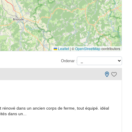
Leaflet
|
©
OpenStreetMap
contributors
Ordenar :
ent rénové dans un ancien corps de ferme, tout équipé. idéal
ités dans un...