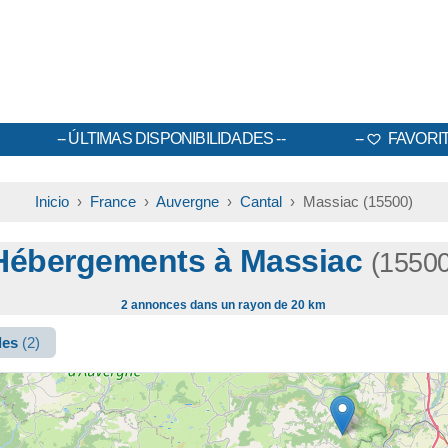
ÚLTIMAS DISPONIBILIDADES
FAVORI
Inicio
›
France
›
Auvergne
›
Cantal
› Massiac (15500)
Hébergements à Massiac
(15500
2 annonces dans un rayon de 20 km
les
(2)