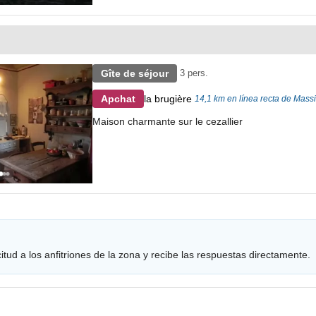
Gîte de séjour
3 pers.
la brugière
Apchat
14,1 km en línea recta de Mass
Maison charmante sur le cezallier
tud a los anfitriones de la zona y recibe las respuestas directamente.