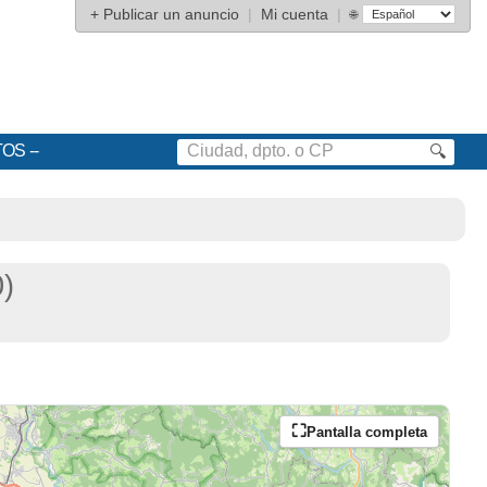
+
Publicar un anuncio
|
Mi cuenta
|
🌐
TOS
🔍
)
Pantalla completa