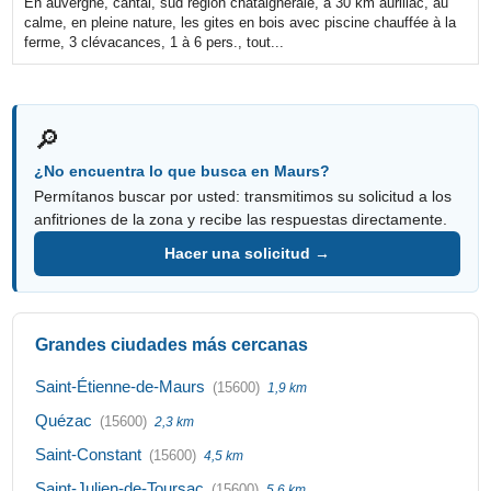
En auvergne, cantal, sud région châtaigneraie, à 30 km aurillac, au
calme, en pleine nature, les gites en bois avec piscine chauffée à la
ferme, 3 clévacances, 1 à 6 pers., tout...
🔎
¿No encuentra lo que busca en Maurs?
Permítanos buscar por usted: transmitimos su solicitud a los
anfitriones de la zona y recibe las respuestas directamente.
Hacer una solicitud →
Grandes ciudades más cercanas
Saint-Étienne-de-Maurs
(15600)
1,9 km
Quézac
(15600)
2,3 km
Saint-Constant
(15600)
4,5 km
Saint-Julien-de-Toursac
(15600)
5,6 km