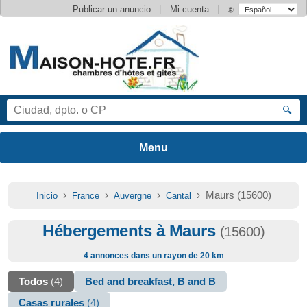
|
|
Publicar un anuncio
Mi cuenta
🌐
🔍
›
›
›
› Maurs (15600)
Inicio
France
Auvergne
Cantal
Hébergements à Maurs
(15600)
4 annonces dans un rayon de 20 km
Todos
(4)
Bed and breakfast, B and B
Casas rurales
(4)