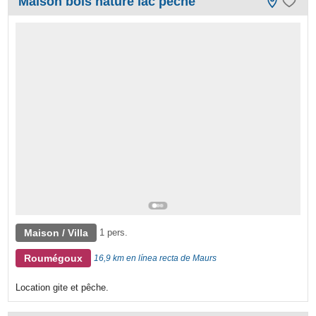
Maison bois nature lac pêche
Maison / Villa
1 pers.
Roumégoux
16,9 km en línea recta de Maurs
Location gite et pêche.