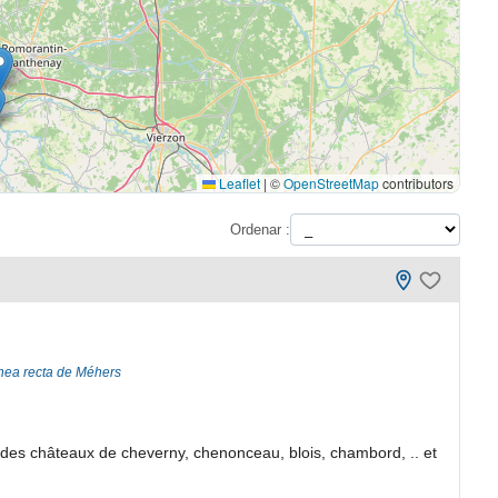
Leaflet
|
©
OpenStreetMap
contributors
Ordenar :
ínea recta de Méhers
des châteaux de cheverny, chenonceau, blois, chambord, .. et