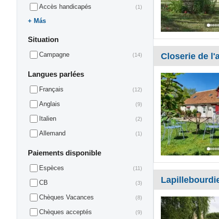
Accès handicapés
(1)
Más
Situation
Campagne
Closerie de l'
(14)
Langues parlées
Français
(12)
Anglais
(9)
Italien
(2)
Allemand
(1)
Paiements disponible
Espèces
(11)
Lapillebourdi
CB
(3)
Chèques Vacances
(8)
Chèques acceptés
(9)