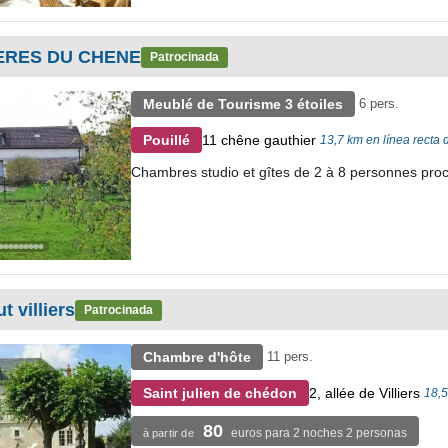
ERES DU CHENE
Patrocinada
Meublé de Tourisme 3 étoiles
6 pers.
11 chêne gauthier
Pouillé
13,7 km en línea recta
Chambres studio et gîtes de 2 à 8 personnes proch
t villiers
Patrocinada
Chambre d'hôte
11 pers.
2, allée de Villiers
Saint julien de chédon
18,5
80
euros para 2 noches 2 personas
à partir de