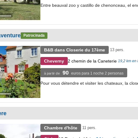
Entre beauval zoo y castillo de chenonceau, el enca
aventure
Patrocinada
B&B dans Closerie du 17ème
13 pers.
2 chemin de la Caneterie
Cheverny
19,2 km en 
90
euros para 1 noche 2 personas
à partir de
Pour vous détendre et visiter les chateaux, la closer
ere
Chambre d'hôte
11 pers.