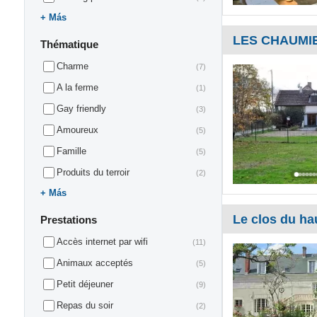
Más
LES CHAUMI
Thématique
Charme
(7)
A la ferme
(1)
Gay friendly
(3)
Amoureux
(5)
Famille
(5)
Produits du terroir
(2)
Más
Le clos du hau
Prestations
Accès internet par wifi
(11)
Animaux acceptés
(5)
Petit déjeuner
(9)
Repas du soir
(2)