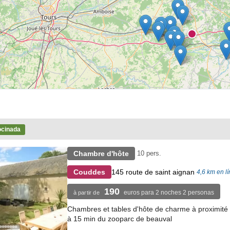
ocinada
Chambre d'hôte
10 pers.
145 route de saint aignan
Couddes
4,6 km en l
190
euros para 2 noches 2 personas
à partir de
Chambres et tables d'hôte de charme à proximité 
à 15 min du zooparc de beauval