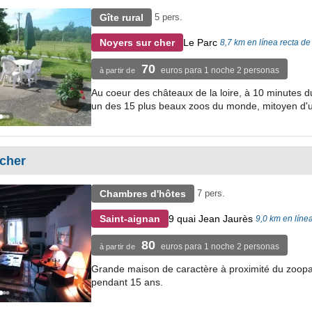
Gîte rural
5 pers.
Le Parc
Noyers sur cher
8,7 km en línea recta d
70
euros para 1 noche 2 personas
à partir de
Au coeur des châteaux de la loire, à 10 minutes d
un des 15 plus beaux zoos du monde, mitoyen d'u
cher
Chambres d'hôtes
7 pers.
9 quai Jean Jaurès
Saint-aignan
9,0 km en líne
80
euros para 1 noche 2 personas
à partir de
Grande maison de caractère à proximité du zooparc 
pendant 15 ans.