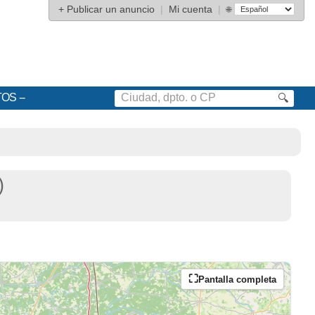
+
Publicar un anuncio
|
Mi cuenta
|
🌐
TOS
🔍
)
Pantalla completa