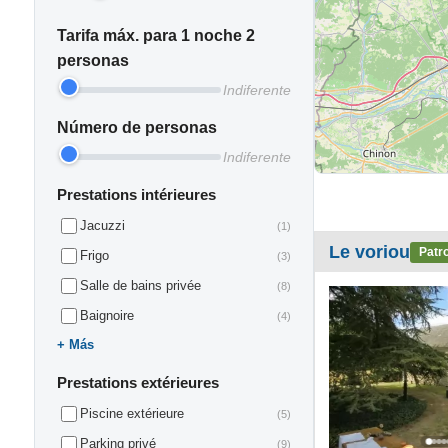
Tarifa máx. para 1 noche 2
personas
Indiferente
Número de personas
Indiferente
Prestations intérieures
Jacuzzi
(1)
Le voriou
Patr
Frigo
(3)
Salle de bains privée
(8)
Baignoire
(4)
Más
Prestations extérieures
Piscine extérieure
(5)
Parking privé
(9)