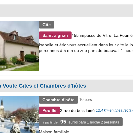
Gîte
455 impasse de Vitré, La Pouniè
Saint aignan
Isabelle et éric vous accueillent dans leur gite l
personnes à 5 mn du zoo parc de beauval, 1 heure
 Voute Gites et Chambres d'hôtes
Chambre d'hôte
10 pers.
2 rue du bois lainé
Pouillé
12,4 km en línea recta
95
euros para 1 noche 2 personas
à partir de
Maison familiale