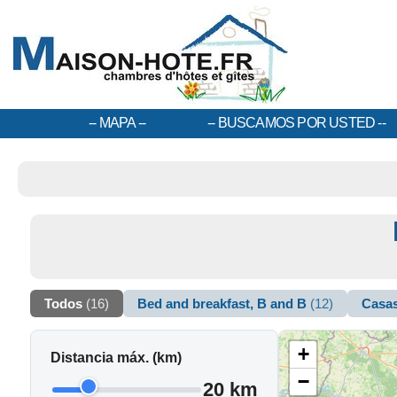
MAPA
BUSCAMOS POR USTED
Todos
(16)
Bed and breakfast, B and B
(12)
Casas
+
Distancia máx. (km)
−
20 km