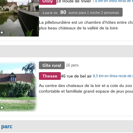
18 Route de Vivier
Oisly
7,6 km en línea recta de
80
euros para 1 noche 2 personas
à partir de
La pillebourdière est un chambre d'hôtes entre c
plus beau chàteaux de la valléé de la loire
Gîte rural
16 pers.
46 rue de bel air
Thesee
8,5 km en línea recta de
Au centre des chateaux de la loir et a cote du zo
confortable et familliale grand espace de jeux pour
 parc