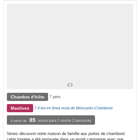
Chambre d'hôte
7 pers.
Maslives
7,4 km en línea recta de Mont-près-Chambord
85
euros para 1 noche 2 personas
à partir de
Venez découvrir notre maison de famille aux portes de chambord.
cette longère a été restaurée dans un esprit campagne avec une