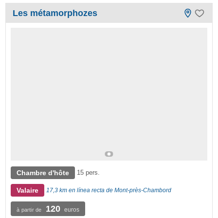
Les métamorphozes
Chambre d'hôte
15 pers.
Valaire
17,3 km en línea recta de Mont-près-Chambord
120
euros
à partir de