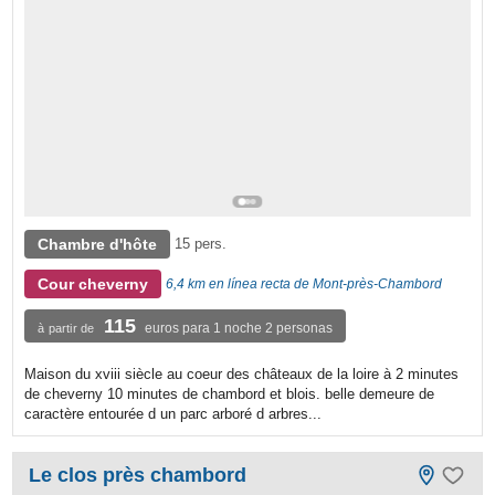
Chambre d'hôte
15 pers.
Cour cheverny
6,4 km en línea recta de Mont-près-Chambord
115
euros para 1 noche 2 personas
à partir de
Maison du xviii siècle au coeur des châteaux de la loire à 2 minutes
de cheverny 10 minutes de chambord et blois. belle demeure de
caractère entourée d un parc arboré d arbres...
Le clos près chambord