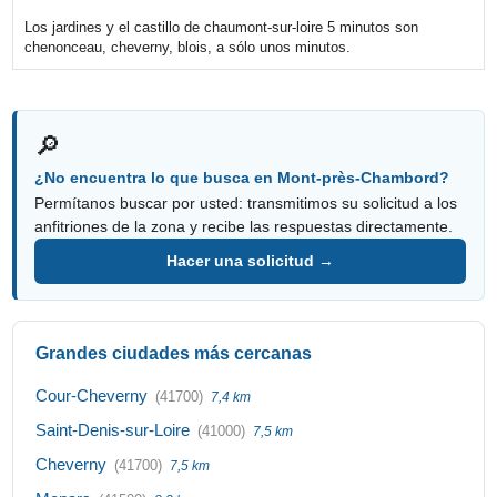
Los jardines y el castillo de chaumont-sur-loire 5 minutos son
chenonceau, cheverny, blois, a sólo unos minutos.
🔎
¿No encuentra lo que busca en Mont-près-Chambord?
Permítanos buscar por usted: transmitimos su solicitud a los
anfitriones de la zona y recibe las respuestas directamente.
Hacer una solicitud →
Grandes ciudades más cercanas
Cour-Cheverny
(41700)
7,4 km
Saint-Denis-sur-Loire
(41000)
7,5 km
Cheverny
(41700)
7,5 km