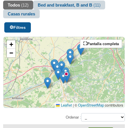
Todos
(12)
Bed and breakfast, B and B
(11)
Casas rurales
Filtres
+
Pantalla completa
−
Leaflet
OpenStreetMap
|
©
contributors
Ordenar :