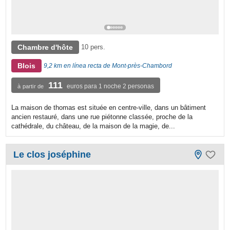
Chambre d'hôte
10 pers.
Blois
9,2 km en línea recta de Mont-près-Chambord
111
euros para 1 noche 2 personas
à partir de
La maison de thomas est située en centre-ville, dans un bâtiment
ancien restauré, dans une rue piétonne classée, proche de la
cathédrale, du château, de la maison de la magie, de...
Le clos joséphine