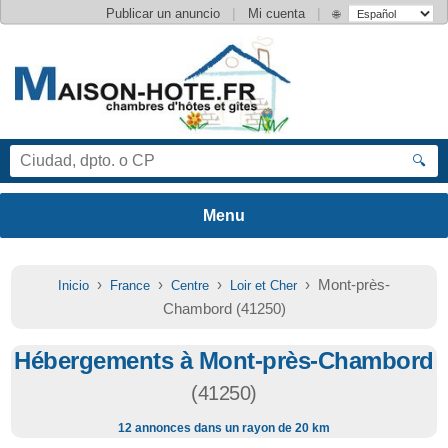
|
|
Publicar un anuncio
Mi cuenta
🌐
🔍
›
›
›
› Mont-près-
Inicio
France
Centre
Loir et Cher
Chambord (41250)
Hébergements à Mont-près-Chambord
(41250)
12 annonces dans un rayon de 20 km