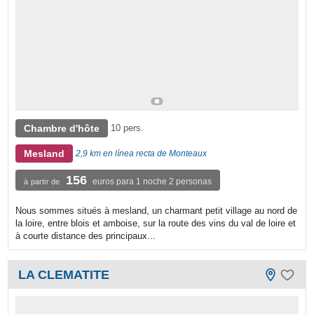
Chambre d'hôte
10 pers.
Mesland
2,9 km en línea recta de Monteaux
156
euros para 1 noche 2 personas
à partir de
Nous sommes situés à mesland, un charmant petit village au nord de
la loire, entre blois et amboise, sur la route des vins du val de loire et
à courte distance des principaux...
LA CLEMATITE