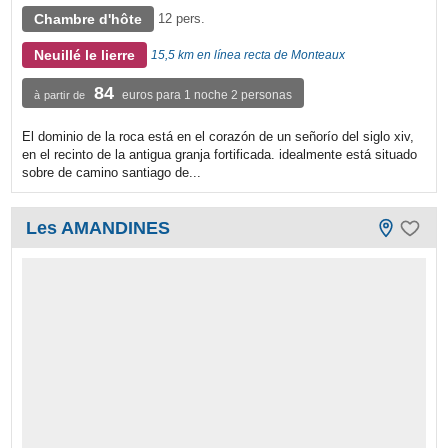
Chambre d'hôte
12 pers.
Neuillé le lierre
15,5 km en línea recta de Monteaux
84
euros para 1 noche 2 personas
à partir de
El dominio de la roca está en el corazón de un señorío del siglo xiv,
en el recinto de la antigua granja fortificada. idealmente está situado
sobre de camino santiago de...
Les AMANDINES