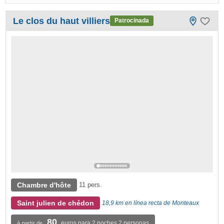
Le clos du haut villiers
Patrocinada
Chambre d'hôte
11 pers.
Saint julien de chédon
18,9 km en línea recta de Monteaux
80
euros para 2 noches 2 personas
à partir de