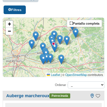
Filtres
+
Pantalla completa
−
Leaflet
OpenStreetMap
|
©
contributors
Ordenar :
Auberge marcheroux
Patrocinada