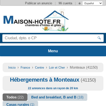
|
|
Publicar un anuncio
Mi cuenta
🌐
🔍
›
›
›
› Monteaux (41150)
Inicio
France
Centre
Loir et Cher
Hébergements à Monteaux
(41150)
22 annonces dans un rayon de 20 km
Todos
(22)
Bed and breakfast, B and B
(18)
Casas rurales
(1)