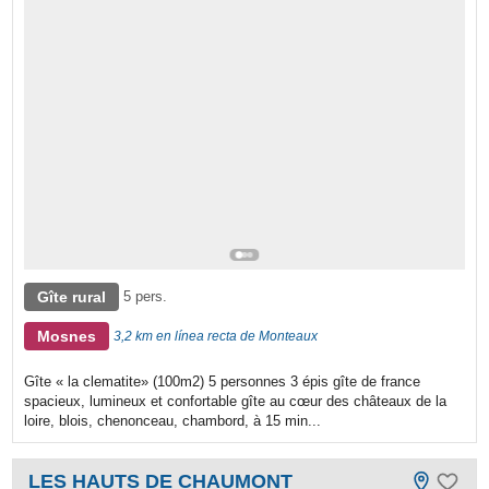
Gîte rural
5 pers.
Mosnes
3,2 km en línea recta de Monteaux
Gîte « la clematite» (100m2) 5 personnes 3 épis gîte de france
spacieux, lumineux et confortable gîte au cœur des châteaux de la
loire, blois, chenonceau, chambord, à 15 min...
LES HAUTS DE CHAUMONT