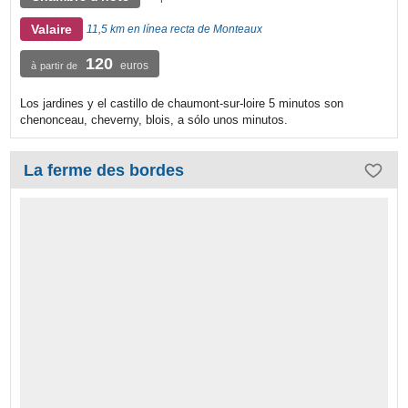
Valaire
11,5 km en línea recta de Monteaux
120
euros
à partir de
Los jardines y el castillo de chaumont-sur-loire 5 minutos son
chenonceau, cheverny, blois, a sólo unos minutos.
La ferme des bordes