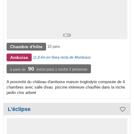
Chambre d'hôte
10 pers.
Amboise
11,8 km en línea recta de Monteaux
90
euros para 1 noche 2 personas
à partir de
A proximité du château d'amboise maison troglodyte composée de 4
chambres avec salle d'eau. piscine intérieure chauffée dans la roche
jardin clos arboré
L’éclipse