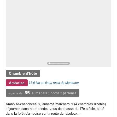
Chambre d'hôte
Amboise
13,9 km en línea recta de Monteaux
85
euros para 1 noche 2 personas
à partir de
Amboise-chenonceaux, auberge marcheroux (4 chambres d'hôtes)
séjournez dans notre rendez-vous de chasse du 17è siècle, situé
dans la forêt d'amboise sur la route du fabuleux...