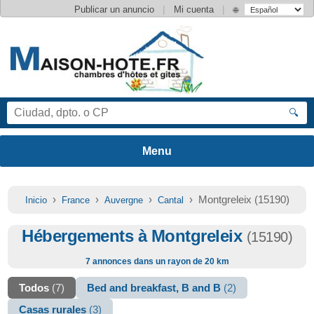
|
|
Publicar un anuncio
Mi cuenta
🌐
🔍
›
›
›
› Montgreleix (15190)
Inicio
France
Auvergne
Cantal
Hébergements à Montgreleix
(15190)
7 annonces dans un rayon de 20 km
Todos
(7)
Bed and breakfast, B and B
(2)
Casas rurales
(3)