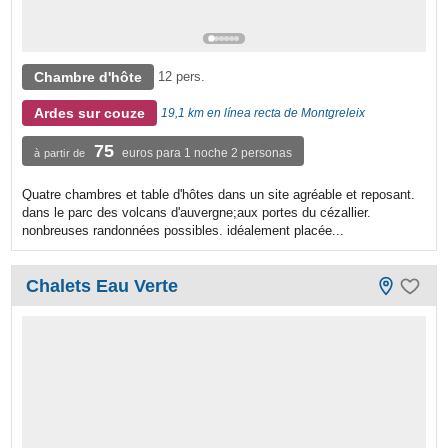
Chambre d'hôte
12 pers.
Ardes sur couze
19,1 km en línea recta de Montgreleix
75
euros para 1 noche 2 personas
à partir de
Quatre chambres et table d'hôtes dans un site agréable et reposant.
dans le parc des volcans d'auvergne;aux portes du cézallier.
nonbreuses randonnées possibles. idéalement placée...
Chalets Eau Verte