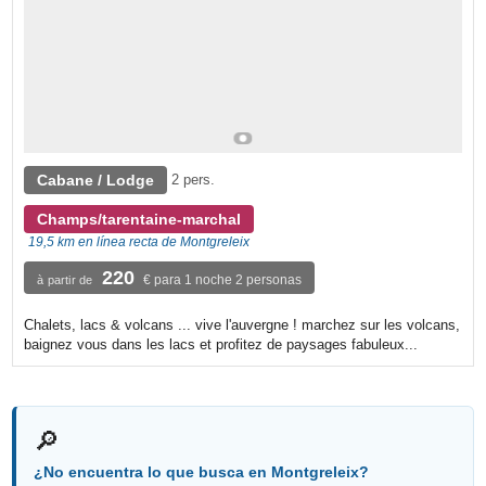
Cabane / Lodge
2 pers.
Champs/tarentaine-marchal
19,5 km en línea recta de Montgreleix
220
€ para 1 noche 2 personas
à partir de
Chalets, lacs & volcans ... vive l'auvergne ! marchez sur les volcans,
baignez vous dans les lacs et profitez de paysages fabuleux...
🔎
¿No encuentra lo que busca en Montgreleix?