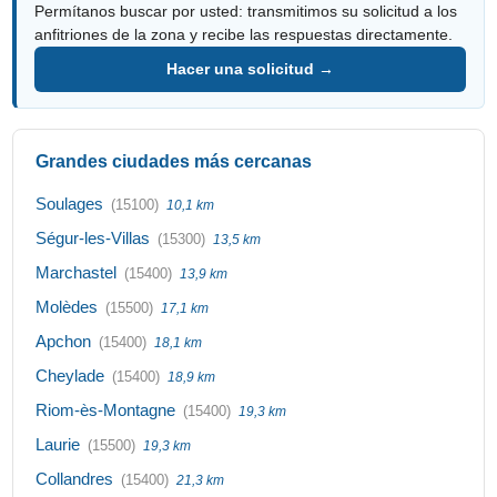
Permítanos buscar por usted: transmitimos su solicitud a los
anfitriones de la zona y recibe las respuestas directamente.
Hacer una solicitud →
Grandes ciudades más cercanas
Soulages
(15100)
10,1 km
Ségur-les-Villas
(15300)
13,5 km
Marchastel
(15400)
13,9 km
Molèdes
(15500)
17,1 km
Apchon
(15400)
18,1 km
Cheylade
(15400)
18,9 km
Riom-ès-Montagne
(15400)
19,3 km
Laurie
(15500)
19,3 km
Collandres
(15400)
21,3 km