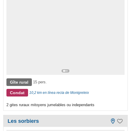
Gîte rural
15 pers.
Condat
10,2 km en línea recta de Montgreleix
2 gites ruraux mitoyens jumelables ou independants
Les sorbiers