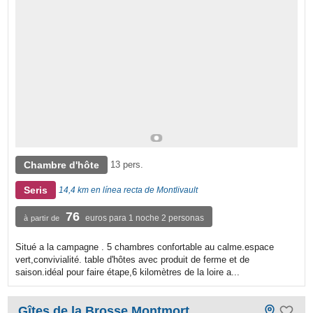
Chambre d'hôte
13 pers.
Seris
14,4 km en línea recta de Montlivault
76
euros para 1 noche 2 personas
à partir de
Situé a la campagne . 5 chambres confortable au calme.espace
vert,convivialité. table d'hôtes avec produit de ferme et de
saison.idéal pour faire étape,6 kilomètres de la loire a...
Gîtes de la Brosse Montmort