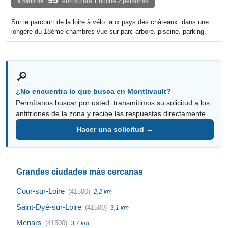
euros para 1 noche 2 personas
à partir de
Sur le parcourt de la loire à vélo. aux pays des châteaux. dans une
longère du 18ème chambres vue sur parc arboré. piscine. parking.
🔎
¿No encuentra lo que busca en Montlivault?
Permítanos buscar por usted: transmitimos su solicitud a los
anfitriones de la zona y recibe las respuestas directamente.
Hacer una solicitud →
Grandes ciudades más cercanas
Cour-sur-Loire
(41500)
2,2 km
Saint-Dyé-sur-Loire
(41500)
3,1 km
Menars
(41500)
3,7 km