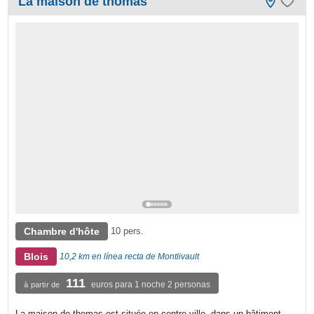
La maison de thomas
Chambre d'hôte
10 pers.
Blois
10,2 km en línea recta de Montlivault
111
euros para 1 noche 2 personas
à partir de
La maison de thomas est située en centre-ville, dans un bâtiment