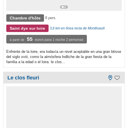
Chambre d'hôte
8 pers.
Saint dye sur loire
3,6 km en línea recta de Montlivault
55
euros para 1 noche 2 personas
à partir de
Enfrente de la loire, era todavía un nivel aceptable en una gran btisse
del siglo xviii, como la atmósfera lndliche de la gran fiesta de la
familia a la edad o el loira. le clos...
Le clos fleuri