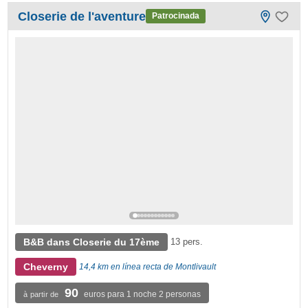
Closerie de l'aventure
Patrocinada
B&B dans Closerie du 17ème
13 pers.
Cheverny
14,4 km en línea recta de Montlivault
90
euros para 1 noche 2 personas
à partir de