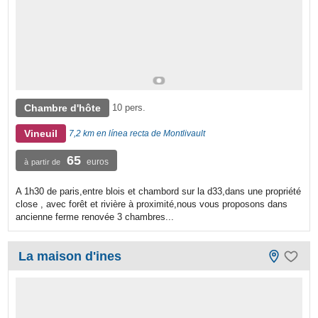
Chambre d'hôte
10 pers.
Vineuil
7,2 km en línea recta de Montlivault
65
euros
à partir de
A 1h30 de paris,entre blois et chambord sur la d33,dans une propriété
close , avec forêt et rivière à proximité,nous vous proposons dans
ancienne ferme renovée 3 chambres...
La maison d'ines