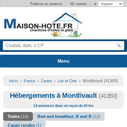
|
|
Publicar un anuncio
Mi cuenta
🌐
🔍
›
›
›
› Montlivault (41350)
Inicio
France
Centre
Loir et Cher
Hébergements à Montlivault
(41350)
14 annonces dans un rayon de 20 km
Todos
(14)
Bed and breakfast, B and B
(12)
Casas rurales
(1)