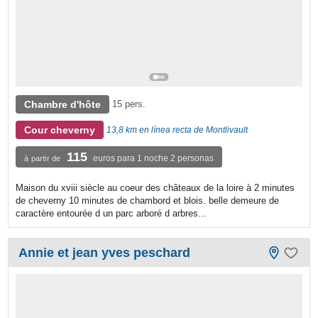
Chambre d'hôte
15 pers.
Cour cheverny
13,8 km en línea recta de Montlivault
115
euros para 1 noche 2 personas
à partir de
Maison du xviii siècle au coeur des châteaux de la loire à 2 minutes
de cheverny 10 minutes de chambord et blois. belle demeure de
caractère entourée d un parc arboré d arbres...
Annie et jean yves peschard