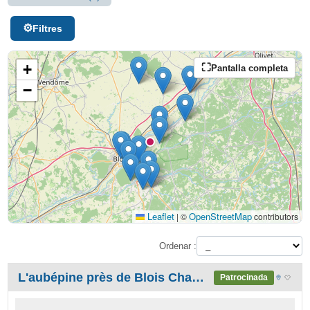
Filtres
+
Pantalla completa
−
Leaflet
OpenStreetMap
|
©
contributors
Ordenar :
L'aubépine près de Blois Chambord, au milieu des Châteaux de la Loire
Patrocinada