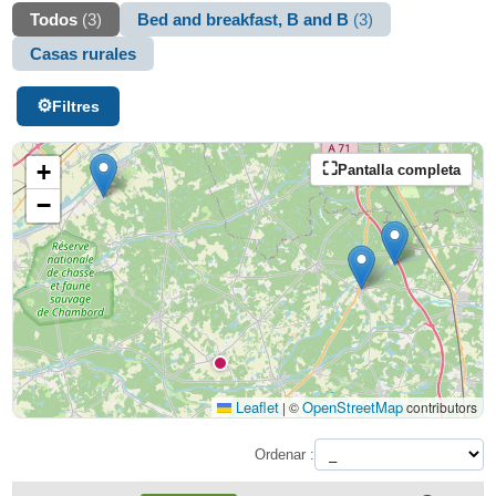
Todos
(3)
Bed and breakfast, B and B
(3)
Casas rurales
Filtres
+
Pantalla completa
−
Leaflet
OpenStreetMap
|
©
contributors
Ordenar :