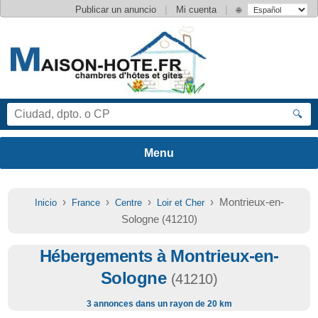
|
|
Publicar un anuncio
Mi cuenta
🌐
🔍
›
›
›
› Montrieux-en-
Inicio
France
Centre
Loir et Cher
Sologne (41210)
Hébergements à Montrieux-en-
Sologne
(41210)
3 annonces dans un rayon de 20 km