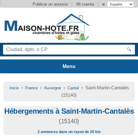
|
|
Publicar un anuncio
Mi cuenta
🌐
🔍
›
›
›
› Saint-Martin-Cantalès
Inicio
France
Auvergne
Cantal
(15140)
Hébergements à Saint-Martin-Cantalès
(15140)
2 annonces dans un rayon de 20 km