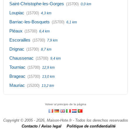
Saint-Christophe-les-Gorges
(15700)
0,0 km
Loupiac
(15700)
4,3 km
Barriac-les-Bosquets
(15700)
6,1 km
Pléaux
(15700)
6,4 km
Escorailles
(15700)
7,9 km
Drignac
(15700)
8,7 km
Chaussenac
(15700)
9,4 km
Tourniac
(15700)
12,9 km
Brageac
(15700)
13,0 km
Mauriac
(15200)
13,2 km
Volver al principio de la página
Copyright © 2005 - 2026, Maison-Hote.fr - Todos los derechos reservados
Contacto / Aviso legal
Politique de confidentialité