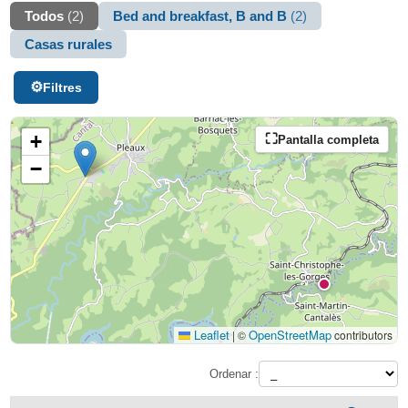
Todos
(2)
Bed and breakfast, B and B
(2)
Casas rurales
Filtres
+
Pantalla completa
−
Leaflet
OpenStreetMap
|
©
contributors
Ordenar :