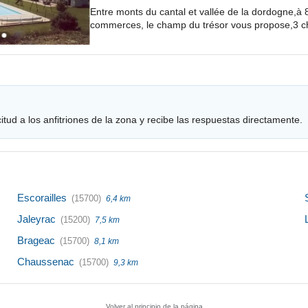
Entre monts du cantal et vallée de la dordogne,à
commerces, le champ du trésor vous propose,3 ch
tud a los anfitriones de la zona y recibe las respuestas directamente.
Escorailles
(15700)
6,4 km
Jaleyrac
(15200)
7,5 km
Brageac
(15700)
8,1 km
Chaussenac
(15700)
9,3 km
Volver al principio de la página