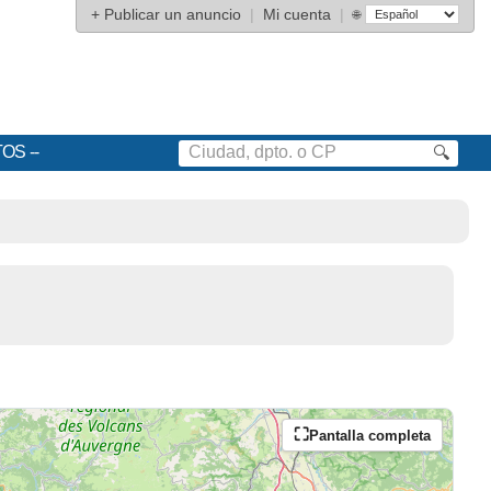
+
Publicar un anuncio
|
Mi cuenta
|
🌐
TOS
🔍
Pantalla completa