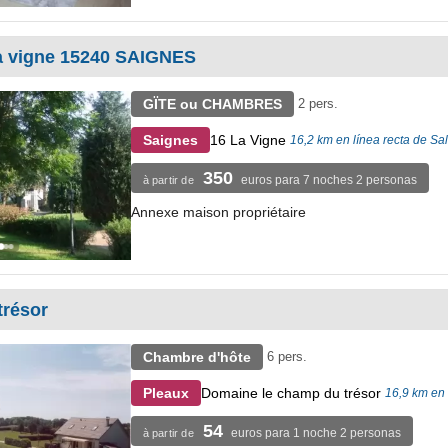
a vigne 15240 SAIGNES
GÏTE ou CHAMBRES
2 pers.
16 La Vigne
Saignes
16,2 km en línea recta de Sal
350
euros para 7 noches 2 personas
à partir de
Annexe maison propriétaire
trésor
Chambre d'hôte
6 pers.
Domaine le champ du trésor
Pleaux
16,9 km en 
54
euros para 1 noche 2 personas
à partir de