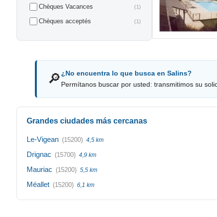
Chèques Vacances
(1)
Chèques acceptés
(1)
¿No encuentra lo que busca en Salins?
🔎
Permítanos buscar por usted: transmitimos su solici
Grandes ciudades más cercanas
Le-Vigean
(15200)
4,5 km
Drignac
(15700)
4,9 km
Mauriac
(15200)
5,5 km
Méallet
(15200)
6,1 km