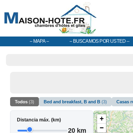
MAPA
BUSCAMOS POR USTED
Todos
(3)
Bed and breakfast, B and B
(3)
Casas r
+
Distancia máx. (km)
−
20 km