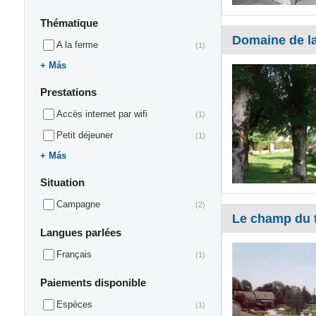
Thématique
Domaine de l
A la ferme
(1)
Más
Prestations
Accès internet par wifi
(1)
Petit déjeuner
(1)
Más
Situation
Campagne
(2)
Le champ du 
Langues parlées
Français
(1)
Paiements disponible
Espèces
(1)