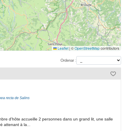
Leaflet
|
©
OpenStreetMap
contributors
Ordenar :
nea recta de Salins
mbre d'hôte accueille 2 personnes dans un grand lit, une salle
 attenant à la...