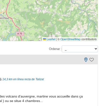
Leaflet
|
©
OpenStreetMap
contributors
Ordenar :
S
14,3 km en línea recta de Talizat
es volcans d'auvergne, martine vous accueille dans ça
 ) ou se situe 4 chambres...