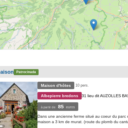
maison
Patrocinada
Maison d'hôtes
10 pers.
31 lieu dit AUZOLLES BA
Albepierre bredons
85
euros
à partir de
Dans une ancienne ferme situé au coeur du parc d
maison a 3 km de murat. (route du plomb du cantal