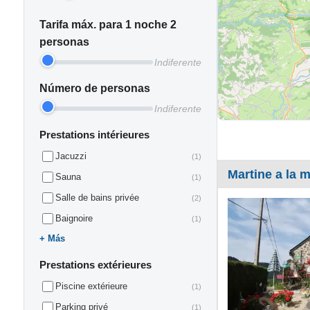
Tarifa máx. para 1 noche 2
personas
Indiferente
Número de personas
Indiferente
Prestations intérieures
Jacuzzi
(1)
Martine a la 
Sauna
(1)
Salle de bains privée
(2)
Baignoire
(1)
Más
Prestations extérieures
Piscine extérieure
(1)
Parking privé
(1)