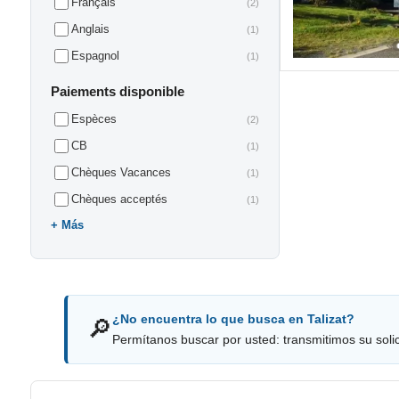
Français
(2)
Anglais
(1)
Espagnol
(1)
Paiements disponible
Espèces
(2)
CB
(1)
Chèques Vacances
(1)
Chèques acceptés
(1)
Más
¿No encuentra lo que busca en Talizat?
🔎
Permítanos buscar por usted: transmitimos su solici