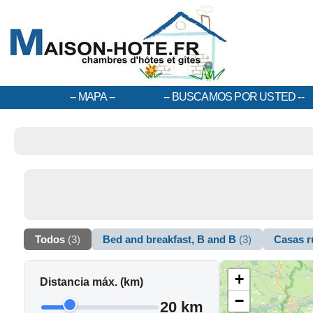
MAPA
BUSCAMOS POR USTED
Todos
(3)
Bed and breakfast, B and B
(3)
Casas r
+
Distancia máx. (km)
−
20 km