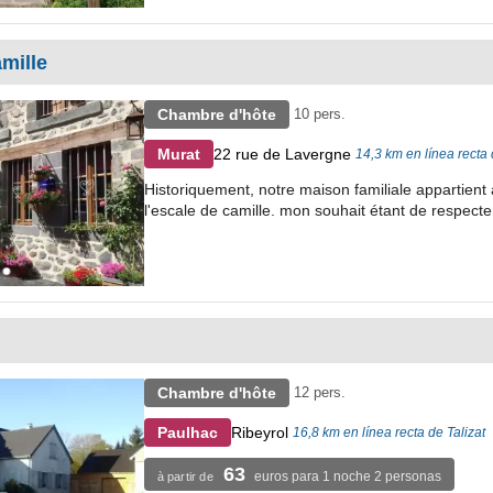
mille
Chambre d'hôte
10 pers.
22 rue de Lavergne
Murat
14,3 km en línea recta 
Historiquement, notre maison familiale appartient 
l'escale de camille. mon souhait étant de respecter
Chambre d'hôte
12 pers.
Ribeyrol
Paulhac
16,8 km en línea recta de Talizat
63
euros para 1 noche 2 personas
à partir de