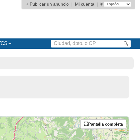
+
Publicar un anuncio
|
Mi cuenta
|
🌐
TOS
🔍
Pantalla completa