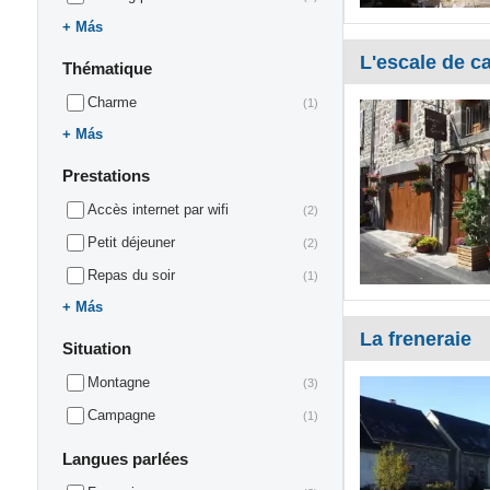
Más
L'escale de ca
Thématique
Charme
(1)
Más
Prestations
Accès internet par wifi
(2)
Petit déjeuner
(2)
Repas du soir
(1)
Más
La freneraie
Situation
Montagne
(3)
Campagne
(1)
Langues parlées