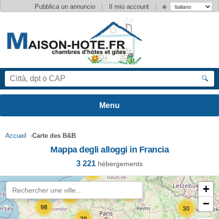
|
|
Pubblica un annuncio
Il mio account
🌐
🔍
Accueil
›
Carte des B&B
Mappa degli alloggi in Francia
3 221
hébergements
84
+
39
25
−
98
30
29