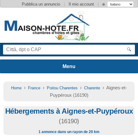
|
|
Pubblica un annuncio
Il mio account
🌐
🔍
›
›
›
› Aignes-et-
Home
France
Poitou Charentes
Charente
Puypéroux (16190)
Hébergements à Aignes-et-Puypéroux
(16190)
1 annonce dans un rayon de 20 km