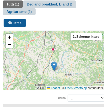
Tutti
(1)
Bed and breakfast, B and B
Agriturismo
(1)
Filtres
+
Schermo intero
−
Leaflet
OpenStreetMap
|
©
contributors
Ordina :