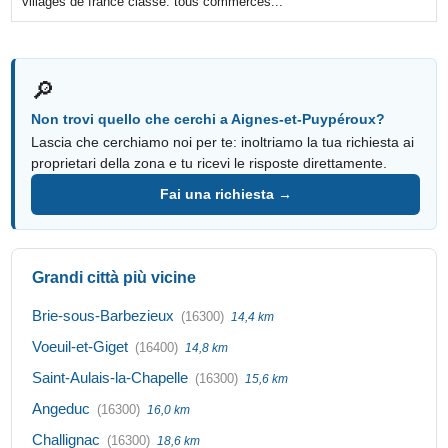
villages de france classé. tous commerces...
🔎
Non trovi quello che cerchi a Aignes-et-Puypéroux?
Lascia che cerchiamo noi per te: inoltriamo la tua richiesta ai
proprietari della zona e tu ricevi le risposte direttamente.
Fai una richiesta →
Grandi città più vicine
Brie-sous-Barbezieux
(16300)
14,4 km
Voeuil-et-Giget
(16400)
14,8 km
Saint-Aulais-la-Chapelle
(16300)
15,6 km
Angeduc
(16300)
16,0 km
Challignac
(16300)
18,6 km