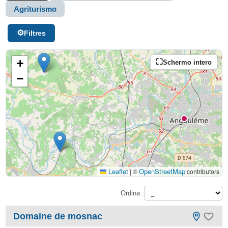
Agriturismo
Filtres
+
Schermo intero
−
Leaflet
OpenStreetMap
|
©
contributors
Ordina :
Domaine de mosnac