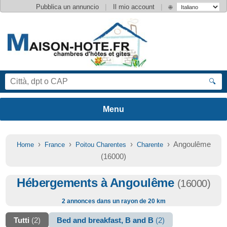
|
|
Pubblica un annuncio
Il mio account
🌐
🔍
›
›
›
› Angoulême
Home
France
Poitou Charentes
Charente
(16000)
Hébergements à Angoulême
(16000)
2 annonces dans un rayon de 20 km
Tutti
(2)
Bed and breakfast, B and B
(2)