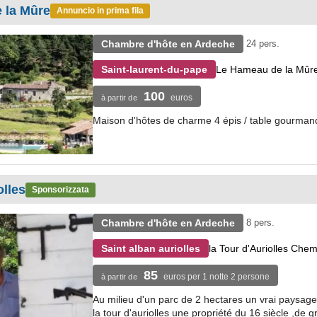
 la Mûre
Annuncio in prima fila
Chambre d'hôte en Ardeche
24 pers.
Le Hameau de la Mûr
Saint-laurent-du-pape
100
euros
à partir de
Maison d'hôtes de charme 4 épis / table gourman
olles
Sponsorizzata
Chambre d'hôte en Ardeche
8 pers.
la Tour d'Auriolles Ch
Saint alban auriolles
85
euros per 1 notte 2 persone
à partir de
Au milieu d'un parc de 2 hectares un vrai paysage 
la tour d'auriolles une propriété du 16 siècle ,de g