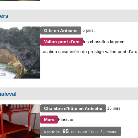
iers
Gite en Ardeche
6 pers.
les chassilles lagorce
Vallon pont d'arc
Location saisonnière de prestige vallon pont d'arc
aleval
Chambre d'hôte en Ardeche
15 pers.
Flossac
Mars
95
euros per 1 notte 3 persone
à partir de