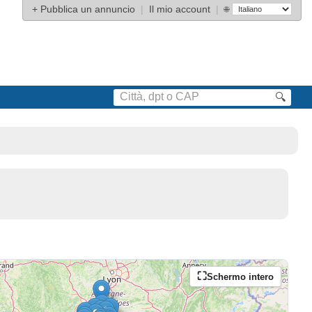
+
Pubblica un annuncio
|
Il mio account
|
🌐
🔍
Schermo intero