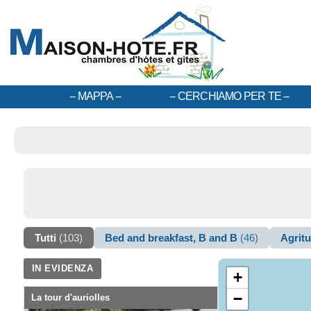
MAPPA
CERCHIAMO PER TE
Tutti
(103)
Bed and breakfast, B and B
(46)
Agrit
IN EVIDENZA
+
−
La tour d'auriolles