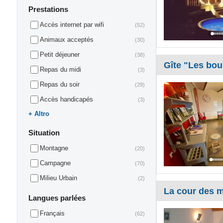
Prestations
Accès internet par wifi
(52)
Animaux acceptés
(30)
Petit déjeuner
(38)
Gîte "Les bou
Repas du midi
(3)
Repas du soir
(29)
Accès handicapés
(3)
Altro
Situation
Montagne
(20)
Campagne
(70)
Milieu Urbain
(2)
La cour des m
Langues parlées
Français
(62)