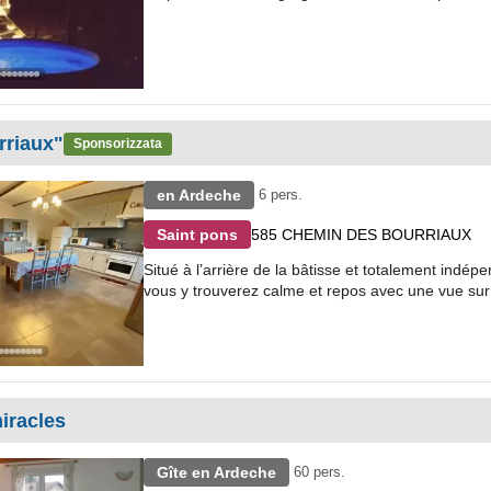
rriaux"
Sponsorizzata
en Ardeche
6 pers.
585 CHEMIN DES BOURRIAUX
Saint pons
Situé à l’arrière de la bâtisse et totalement indé
vous y trouverez calme et repos avec une vue sur
iracles
Gîte en Ardeche
60 pers.