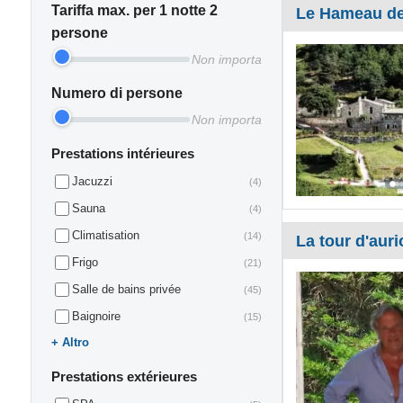
Tariffa max. per 1 notte 2
Le Hameau de
persone
Non importa
Numero di persone
Non importa
Prestations intérieures
Jacuzzi
(4)
Sauna
(4)
Climatisation
(14)
La tour d'auri
Frigo
(21)
Salle de bains privée
(45)
Baignoire
(15)
Altro
Prestations extérieures