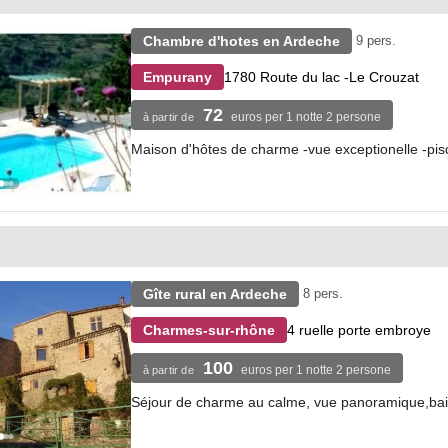
Chambre d'hotes en Ardeche
9 pers.
1780 Route du lac -Le Crouzat
Empurany
72
euros per 1 notte 2 persone
à partir de
Maison d'hôtes de charme -vue exceptionelle -pis
Gîte rural en Ardeche
8 pers.
4 ruelle porte embroye
Charmes-sur-rhône
100
euros per 1 notte 2 persone
à partir de
Séjour de charme au calme, vue panoramique,bai