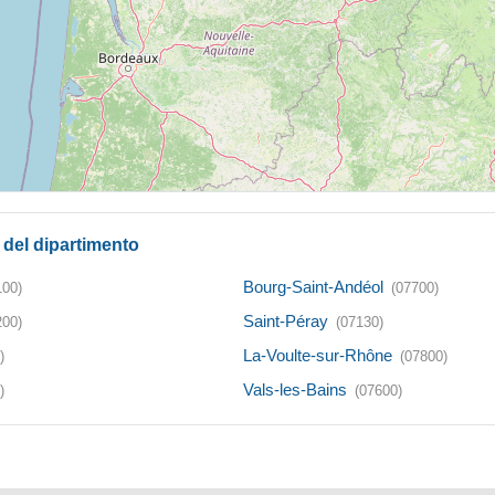
à del dipartimento
Bourg-Saint-Andéol
100)
(07700)
Saint-Péray
200)
(07130)
La-Voulte-sur-Rhône
)
(07800)
Vals-les-Bains
)
(07600)