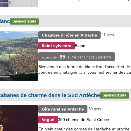
lanc
Sponsorizzata
Chambre d'hôte en Ardeche
11 pers.
Blanc
Saint sylvestre
85
euros per 1 notte 2 persone
à partir de
Bienvenue à la ferme de blanc lieu d'accueil et de co
poutres en châtaigner... si vous rechercher des v
 Cabanes de charme dans le Sud Ardèche
Sponsorizzata
Gîte rural en Ardeche
30 pers.
300 chemin de Saint Cerice
Vogué
En plein coeur des gorges de l'ardèche et proche 