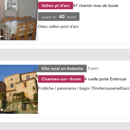
97 chemin mas de boule
Vallon pt d'arc
40
euros
à partir de
Gites vallon pont d'arc
Gîte rural en Ardeche
8 pers.
4 ruelle porte Embroye
Charmes-sur- rhone
Frstliche / panorama / bagni 70m/terrasse/wifi/acce