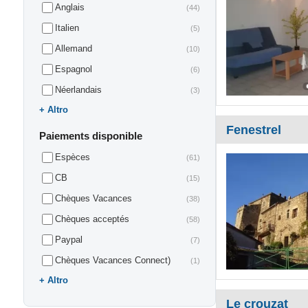
Anglais
(44)
Italien
(5)
Allemand
(10)
Espagnol
(6)
Néerlandais
(3)
Altro
Fenestrel
Paiements disponible
Espèces
(61)
CB
(15)
Chèques Vacances
(38)
Chèques acceptés
(58)
Paypal
(7)
Chèques Vacances Connect)
(1)
Altro
Le crouzat