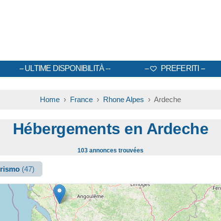
ULTIME DISPONIBILITÀ
PREFERITI
Home
›
France
›
Rhone Alpes
› Ardeche
Hébergements en Ardeche
103 annonces trouvées
urismo
(47)