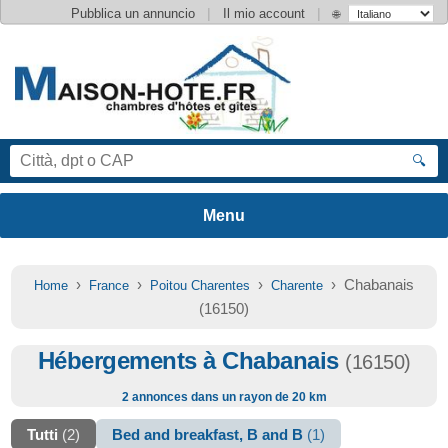
|
|
Pubblica un annuncio
Il mio account
🌐
🔍
›
›
›
› Chabanais
Home
France
Poitou Charentes
Charente
(16150)
Hébergements à Chabanais
(16150)
2 annonces dans un rayon de 20 km
Tutti
(2)
Bed and breakfast, B and B
(1)