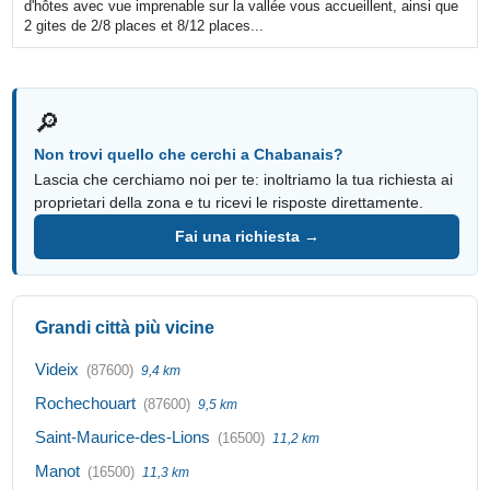
d'hôtes avec vue imprenable sur la vallée vous accueillent, ainsi que
2 gites de 2/8 places et 8/12 places...
🔎
Non trovi quello che cerchi a Chabanais?
Lascia che cerchiamo noi per te: inoltriamo la tua richiesta ai
proprietari della zona e tu ricevi le risposte direttamente.
Fai una richiesta →
Grandi città più vicine
Videix
(87600)
9,4 km
Rochechouart
(87600)
9,5 km
Saint-Maurice-des-Lions
(16500)
11,2 km
Manot
(16500)
11,3 km