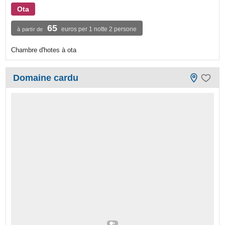
Ota
65
euros per 1 notte 2 persone
à partir de
Chambre d'hotes à ota
Domaine cardu