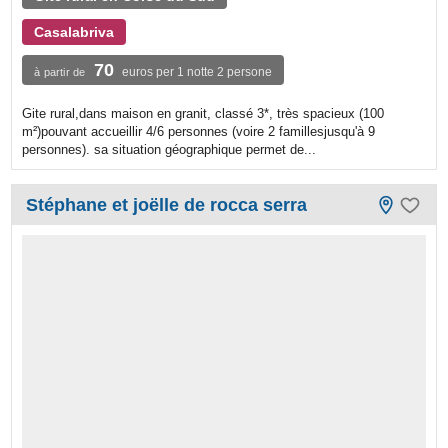
Casalabriva
70
euros per 1 notte 2 persone
à partir de
Gite rural,dans maison en granit, classé 3*, très spacieux (100
m²)pouvant accueillir 4/6 personnes (voire 2 famillesjusqu'à 9
personnes). sa situation géographique permet de...
Stéphane et joëlle de rocca serra