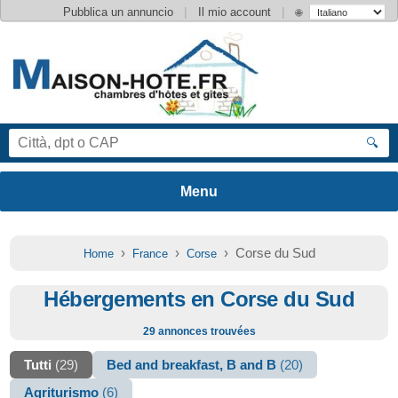
|
|
Pubblica un annuncio
Il mio account
🌐
🔍
›
›
› Corse du Sud
Home
France
Corse
Hébergements en Corse du Sud
29 annonces trouvées
Tutti
(29)
Bed and breakfast, B and B
(20)
Agriturismo
(6)