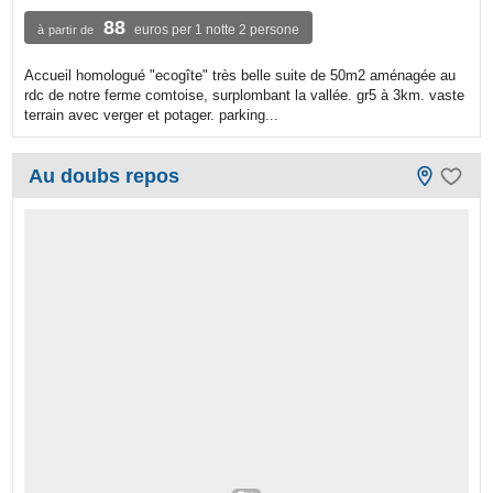
88
euros per 1 notte 2 persone
à partir de
Accueil homologué "ecogîte" très belle suite de 50m2 aménagée au
rdc de notre ferme comtoise, surplombant la vallée. gr5 à 3km. vaste
terrain avec verger et potager. parking...
Au doubs repos