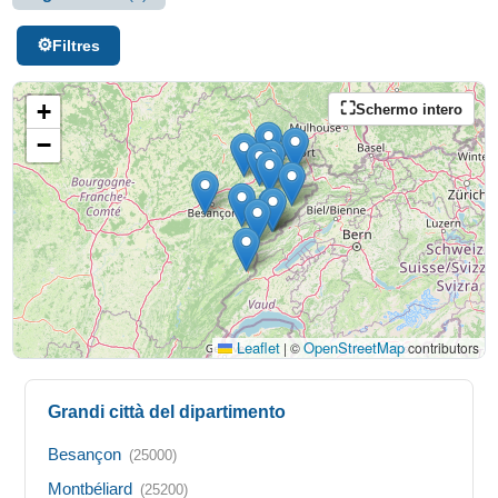
Filtres
+
Schermo intero
−
Leaflet
OpenStreetMap
|
©
contributors
Grandi città del dipartimento
Besançon
(25000)
Montbéliard
(25200)