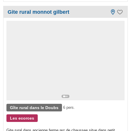
Gite rural monnot gilbert
Gîte rural dans le Doubs
6 pers.
Les ecorces
Gite rural dans ancienne ferme rez de chaussee situe dans petit