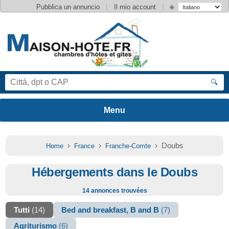
|
|
Pubblica un annuncio
Il mio account
🌐
🔍
›
›
› Doubs
Home
France
Franche-Comte
Hébergements dans le Doubs
14 annonces trouvées
Tutti
(14)
Bed and breakfast, B and B
(7)
Agriturismo
(6)