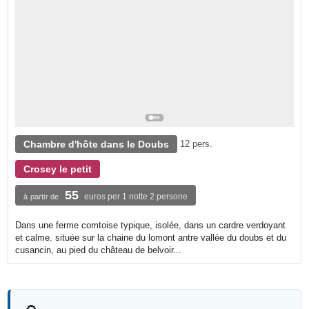
Chambre d'hôte dans le Doubs
12 pers.
Crosey le petit
55
euros per 1 notte 2 persone
à partir de
Dans une ferme comtoise typique, isolée, dans un cardre verdoyant
et calme. située sur la chaine du lomont antre vallée du doubs et du
cusancin, au pied du château de belvoir...