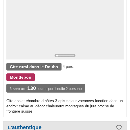
Gîte rural dans le Doubs
4 pers.
Montlebon
130
euros per 1 notte 2 persone
à partir de
Gite chalet chambre d hôtes 3 epis sejour vacances location dans un
endroit calme au décor chaleureux montagnes du jura proche de
frontiere suisse
L'authentique