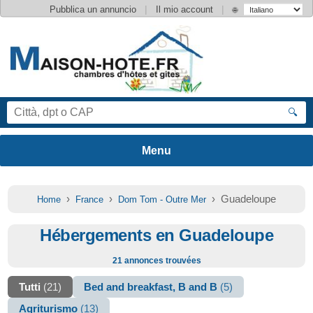
|
|
Pubblica un annuncio
Il mio account
🌐
🔍
›
›
› Guadeloupe
Home
France
Dom Tom - Outre Mer
Hébergements en Guadeloupe
21 annonces trouvées
Tutti
(21)
Bed and breakfast, B and B
(5)
Agriturismo
(13)