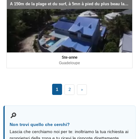
A 150m de la plage et du surf, à 5mn à pied du plus beau lagon de la Guadeloupe Bois Jolan T2 de Charme avec Jacuzzi, T3 duplex de charme 6 couchages, Studios, piscine, recommandés par le guide du routard,et à proximité à pied de 3 plages lagons turquois
Ste-anne
Guadeloupe
1
2
›
🔎
Non trovi quello che cerchi?
Lascia che cerchiamo noi per te: inoltriamo la tua richiesta ai
proprietari della zona e tu ricevi le risposte direttamente.