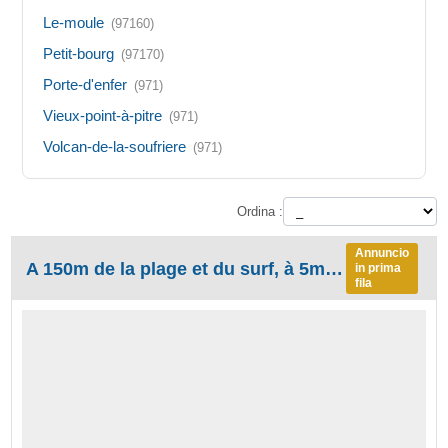
Le-moule
(97160)
Petit-bourg
(97170)
Porte-d'enfer
(971)
Vieux-point-à-pitre
(971)
Volcan-de-la-soufriere
(971)
Ordina :
Annuncio
A 150m de la plage et du surf, à 5mn à pied du plus beau lagon de la Guadeloupe Bois Jolan T2 de Charme avec Jacuzzi, T3 duplex de charme 6 couchages, Studios, piscine, recommandés par le guide du routard,et à proximité à pied de 3 plages lagons turquois
in prima
fila