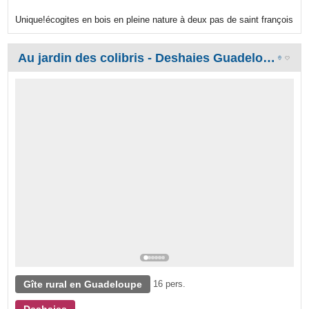
Unique!écogites en bois en pleine nature à deux pas de saint françois
Au jardin des colibris - Deshaies Guadeloupe - Locations gîtes de charme et cabanes insolites
Gîte rural en Guadeloupe
16 pers.
Deshaies