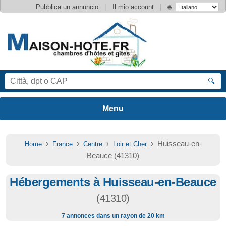
|
|
Pubblica un annuncio
Il mio account
🌐
🔍
›
›
›
› Huisseau-en-
Home
France
Centre
Loir et Cher
Beauce (41310)
Hébergements à Huisseau-en-Beauce
(41310)
7 annonces dans un rayon de 20 km