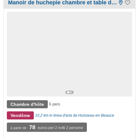
Manoir de huchepie chambre et table d'hôtes
Chambre d'hôte
6 pers.
Vendôme
10,2 km in linea d'aria da Huisseau-en-Beauce
78
euros per 2 notti 2 persone
à partir de