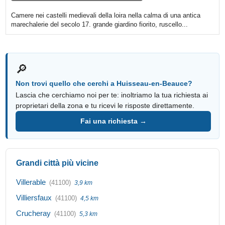
Camere nei castelli medievali della loira nella calma di una antica
marechalerie del secolo 17. grande giardino fiorito, ruscello...
🔎
Non trovi quello che cerchi a Huisseau-en-Beauce?
Lascia che cerchiamo noi per te: inoltriamo la tua richiesta ai
proprietari della zona e tu ricevi le risposte direttamente.
Fai una richiesta →
Grandi città più vicine
Villerable
(41100)
3,9 km
Villiersfaux
(41100)
4,5 km
Crucheray
(41100)
5,3 km