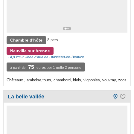
Chambre d'hôte
8 pers.
Neuville sur brenne
14,9 km in linea d'aria da Huisseau-en-Beauce
75
euros per 1 notte 2 persone
à partir de
Châteaux , amboise,tours, chambord, blois, vignobles, vouvray, zoos
La belle vallée