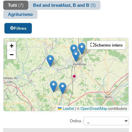
Tutti
(7)
Bed and breakfast, B and B
(5)
Agriturismo
Filtres
+
Schermo intero
−
Leaflet
OpenStreetMap
|
©
contributors
Ordina :