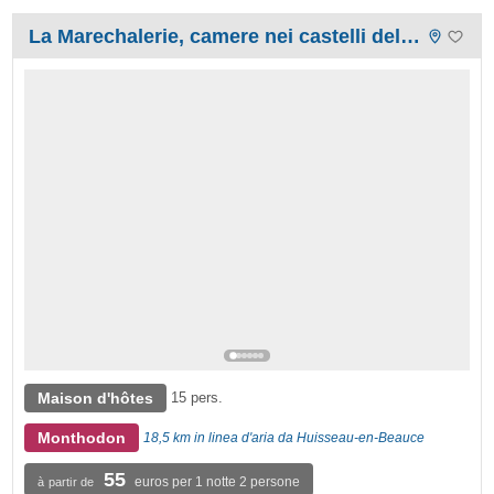
La Marechalerie, camere nei castelli della Loira, Francia
Maison d'hôtes
15 pers.
Monthodon
18,5 km in linea d'aria da Huisseau-en-Beauce
55
euros per 1 notte 2 persone
à partir de