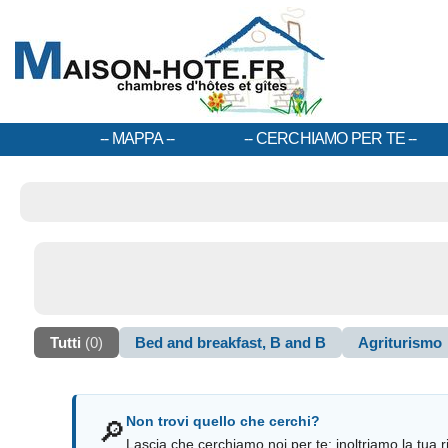
MAPPA
CERCHIAMO PER TE
Tutti
(0)
Bed and breakfast, B and B
Agriturismo
Non trovi quello che cerchi?
🔎
Lascia che cerchiamo noi per te: inoltriamo la tua ri