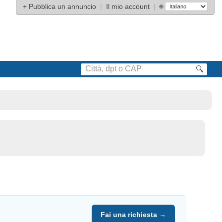
+
Pubblica un annuncio
|
Il mio account
|
🌐
🔍
Fai una richiesta →