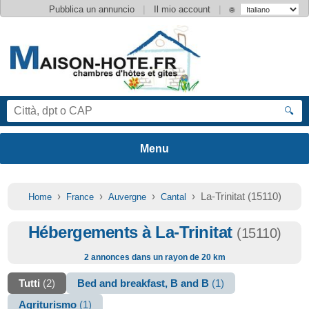
|
|
Pubblica un annuncio
Il mio account
🌐
🔍
›
›
›
› La-Trinitat (15110)
Home
France
Auvergne
Cantal
Hébergements à La-Trinitat
(15110)
2 annonces dans un rayon de 20 km
Tutti
(2)
Bed and breakfast, B and B
(1)
Agriturismo
(1)