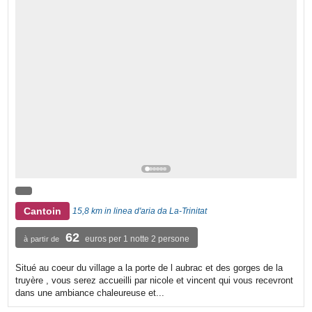
Cantoin
15,8 km in linea d'aria da La-Trinitat
62
euros per 1 notte 2 persone
à partir de
Situé au coeur du village a la porte de l aubrac et des gorges de la
truyère , vous serez accueilli par nicole et vincent qui vous recevront
dans une ambiance chaleureuse et...