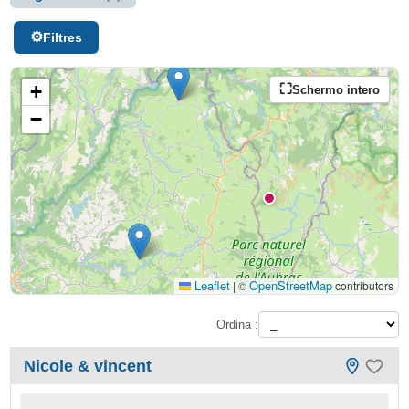
Filtres
+
Schermo intero
−
Leaflet
OpenStreetMap
|
©
contributors
Ordina :
Nicole & vincent