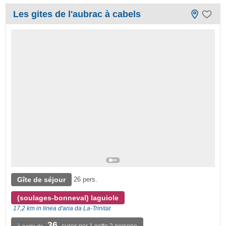
Les gites de l'aubrac à cabels
Gîte de séjour
26 pers.
(soulages-bonneval) laguiole
17,2 km in linea d'aria da La-Trinitat
36
euros per 1 notte 2 persone
à partir de