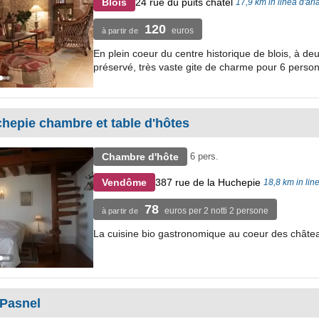
24 rue du puits chatel
Blois
17,9 km in linea d'ar
120
euros
à partir de
En plein coeur du centre historique de blois, à 
préservé, très vaste gite de charme pour 6 perso
hepie chambre et table d'hôtes
Chambre d'hôte
6 pers.
387 rue de la Huchepie
Vendôme
18,8 km in lin
78
euros per 2 notti 2 persone
à partir de
La cuisine bio gastronomique au coeur des châte
 Pasnel