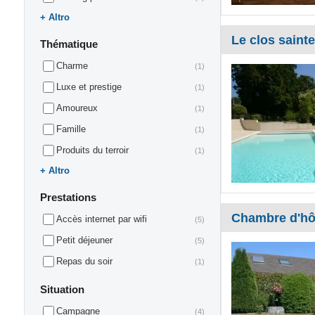
Altro
Le clos saint
Thématique
Charme
(1)
Luxe et prestige
(1)
Amoureux
(1)
Famille
(1)
Produits du terroir
(1)
Altro
Prestations
Chambre d'hô
Accès internet par wifi
(5)
Petit déjeuner
(5)
Repas du soir
(1)
Situation
Campagne
(4)