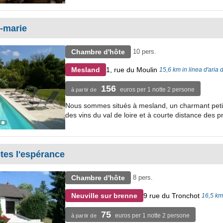
e-marie
Chambre d'hôte
10 pers.
1, rue du Moulin
Mesland
15,6 km in linea d'ari
156
euros per 1 notte 2 persone
à partir de
Nous sommes situés à mesland, un charmant petit vi
des vins du val de loire et à courte distance des pr
tes l'espérance
Chambre d'hôte
8 pers.
9 rue du Tronchot
Neuville sur brenne
16,5 km
75
euros per 1 notte 2 persone
à partir de