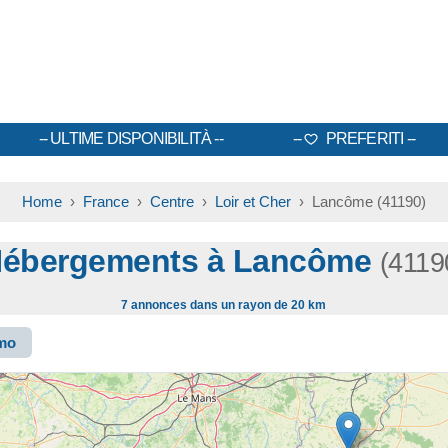
ULTIME DISPONIBILITÀ
PREFERITI
Home
›
France
›
Centre
›
Loir et Cher
› Lancôme (41190)
ébergements à Lancôme
(4119
7 annonces dans un rayon de 20 km
smo