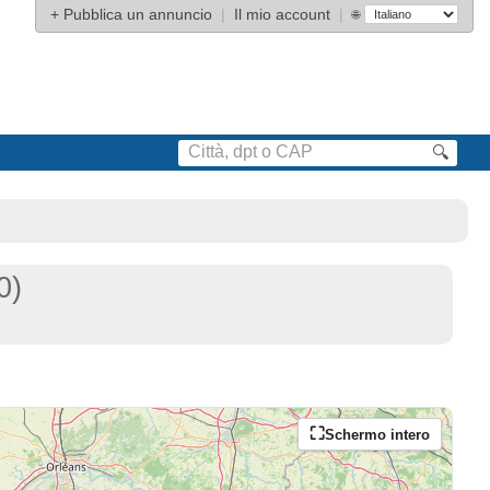
+
Pubblica un annuncio
|
Il mio account
|
🌐
🔍
0)
Schermo intero