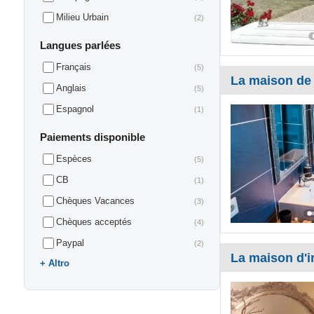
Milieu Urbain
(2)
Langues parlées
Français
(5)
La maison de
Anglais
(5)
Espagnol
(1)
Paiements disponible
Espèces
(5)
CB
(1)
Chèques Vacances
(3)
Chèques acceptés
(4)
Paypal
(2)
La maison d'i
Altro