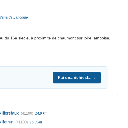
 d'aria da Lancôme
 du 16e siècle, à proximité de chaumont sur loire, amboise,
Fai una richiesta →
Villiersfaux
(41100)
14,9 km
Villetrun
(41100)
15,3 km