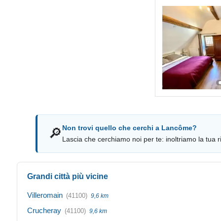
Non trovi quello che cerchi a Lancôme?
🔎
Lascia che cerchiamo noi per te: inoltriamo la tua ri
Grandi città più vicine
Villeromain
(41100)
9,6 km
Crucheray
(41100)
9,6 km