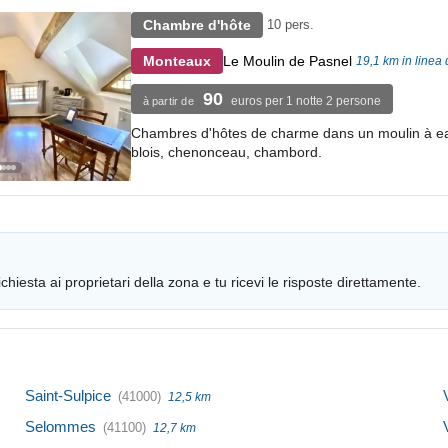
Chambre d'hôte
10 pers.
Le Moulin de Pasnel
Monteaux
19,1 km in linea
90
euros per 1 notte 2 persone
à partir de
Chambres d'hôtes de charme dans un moulin à eau
blois, chenonceau, chambord.
chiesta ai proprietari della zona e tu ricevi le risposte direttamente.
Saint-Sulpice
(41000)
12,5 km
Selommes
(41100)
12,7 km