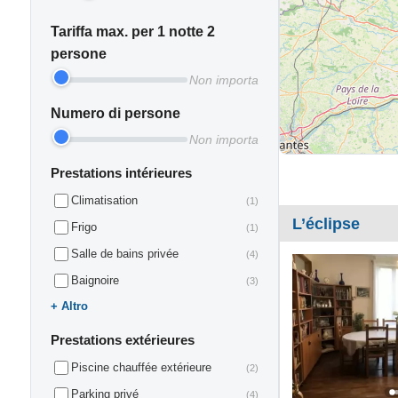
Tariffa max. per 1 notte 2
persone
Non importa
Numero di persone
Non importa
Prestations intérieures
Climatisation
(1)
L’éclipse
Frigo
(1)
Salle de bains privée
(4)
Baignoire
(3)
Altro
Prestations extérieures
Piscine chauffée extérieure
(2)
Parking privé
(4)