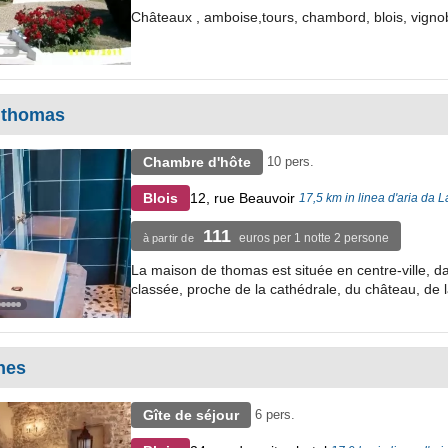
Châteaux , amboise,tours, chambord, blois, vigno
 thomas
Chambre d'hôte
10 pers.
12, rue Beauvoir
Blois
17,5 km in linea d'aria da
111
euros per 1 notte 2 persone
à partir de
La maison de thomas est située en centre-ville, d
classée, proche de la cathédrale, du château, de l
nes
Gîte de séjour
6 pers.