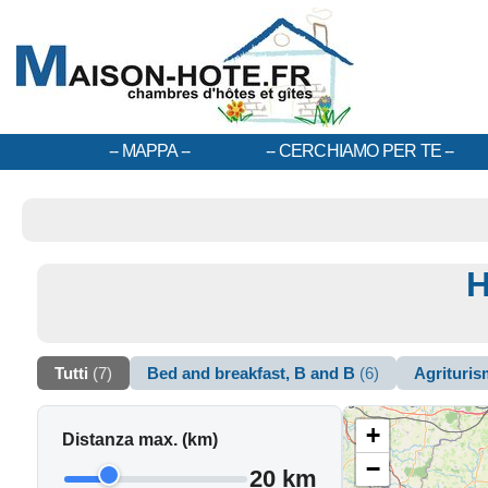
MAPPA
CERCHIAMO PER TE
H
Tutti
(7)
Bed and breakfast, B and B
(6)
Agrituri
+
Distanza max. (km)
−
20 km