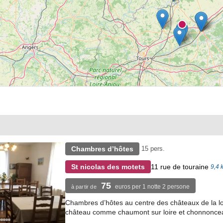
Chambres d’hôtes
15 pers.
11 rue de touraine
St nicolas des motets
9,4 
75
euros per 1 notte 2 persone
à partir de
Chambres d’hôtes au centre des châteaux de la lo
château comme chaumont sur loire et chonnonce