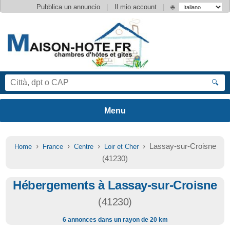
|
|
Pubblica un annuncio
Il mio account
🌐
🔍
›
›
›
› Lassay-sur-Croisne
Home
France
Centre
Loir et Cher
(41230)
Hébergements à Lassay-sur-Croisne
(41230)
6 annonces dans un rayon de 20 km