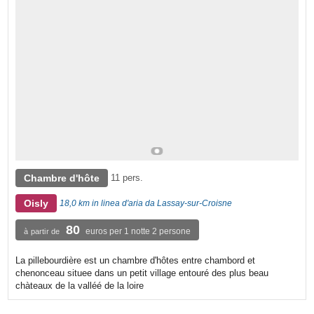
Chambre d'hôte
11 pers.
Oisly
18,0 km in linea d'aria da Lassay-sur-Croisne
80
euros per 1 notte 2 persone
à partir de
La pillebourdière est un chambre d'hôtes entre chambord et
chenonceau situee dans un petit village entouré des plus beau
chàteaux de la valléé de la loire