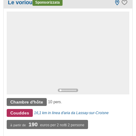
Le voriou
Sponsorizzata
Chambre d'hôte
10 pers.
Couddes
16,1 km in linea d'aria da Lassay-sur-Croisne
190
euros per 2 notti 2 persone
à partir de