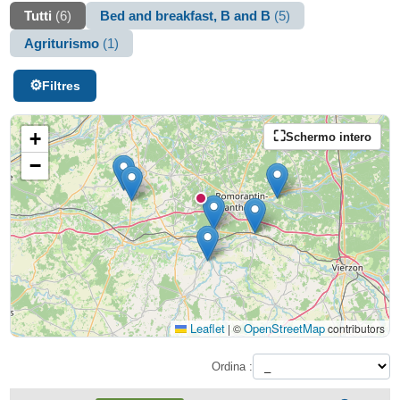
Tutti
(6)
Bed and breakfast, B and B
(5)
Agriturismo
(1)
Filtres
+
Schermo intero
−
Leaflet
OpenStreetMap
|
©
contributors
Ordina :