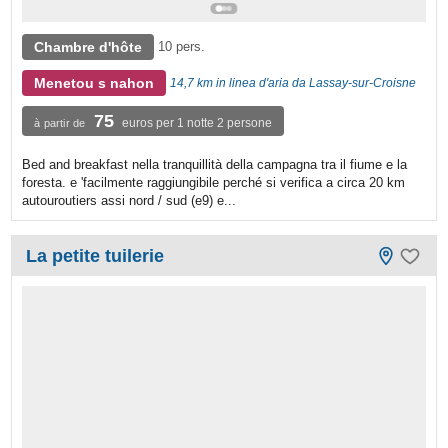
Chambre d'hôte
10 pers.
Menetou s nahon
14,7 km in linea d'aria da Lassay-sur-Croisne
75
euros per 1 notte 2 persone
à partir de
Bed and breakfast nella tranquillità della campagna tra il fiume e la
foresta. e 'facilmente raggiungibile perché si verifica a circa 20 km
autouroutiers assi nord / sud (e9) e...
La petite tuilerie