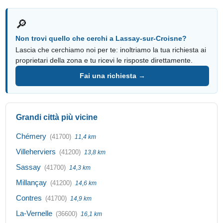
🔎
Non trovi quello che cerchi a Lassay-sur-Croisne?
Lascia che cerchiamo noi per te: inoltriamo la tua richiesta ai
proprietari della zona e tu ricevi le risposte direttamente.
Fai una richiesta →
Grandi città più vicine
Chémery
(41700)
11,4 km
Villeherviers
(41200)
13,8 km
Sassay
(41700)
14,3 km
Millançay
(41200)
14,6 km
Contres
(41700)
14,9 km
La-Vernelle
(36600)
16,1 km