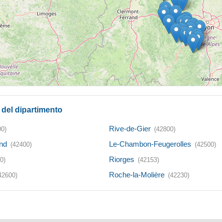
à del dipartimento
Rive-de-Gier
00)
(42800)
nd
Le-Chambon-Feugerolles
(42400)
(42500)
Riorges
0)
(42153)
Roche-la-Molière
42600)
(42230)