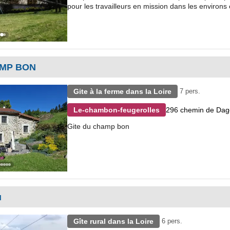
pour les travailleurs en mission dans les environs 
AMP BON
Gite à la ferme dans la Loire
7 pers.
296 chemin de Dag
Le-chambon-feugerolles
Gite du champ bon
u
Gîte rural dans la Loire
6 pers.