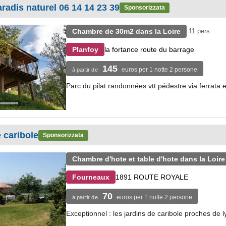
radis naturel 06 14 14 23 39
Sponsorizzata
Chambre de 30m2 dans la Loire
11 pers.
la fortance route du barrage
Planfoy
145
euros per 1 notte 2 persone
à partir de
Parc du pilat randonnées vtt pédestre via ferrata 
 caribole
Sponsorizzata
Chambre d'hote et table d'hote dans la Loire
1891 ROUTE ROYALE
Fourneaux
70
euros per 1 notte 2 persone
à partir de
Exceptionnel : les jardins de caribole proches de l