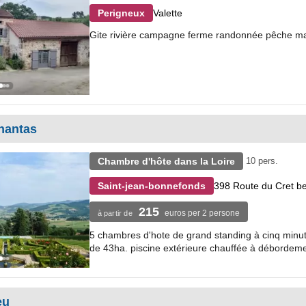
Valette
Perigneux
Gite rivière campagne ferme randonnée pêche ma
nantas
Chambre d'hôte dans la Loire
10 pers.
398 Route du Cret b
Saint-jean-bonnefonds
215
euros per 2 persone
à partir de
5 chambres d'hote de grand standing à cinq minute
de 43ha. piscine extérieure chauffée à débordement
eu