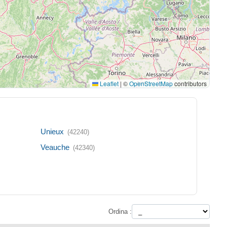
Leaflet
|
©
OpenStreetMap
contributors
Unieux
(42240)
Veauche
(42340)
Ordina :