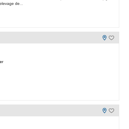
elevage de...
er