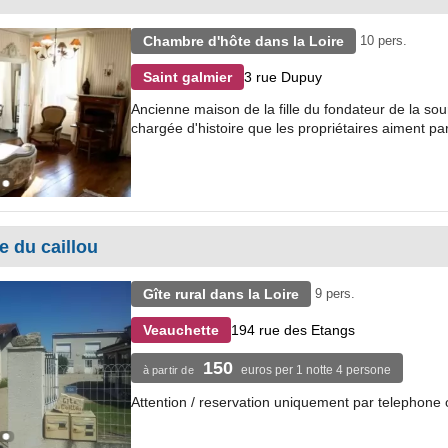
Chambre d'hôte dans la Loire
10 pers.
3 rue Dupuy
Saint galmier
Ancienne maison de la fille du fondateur de la sour
chargée d'histoire que les propriétaires aiment part
te du caillou
Gîte rural dans la Loire
9 pers.
194 rue des Etangs
Veauchette
150
euros per 1 notte 4 persone
à partir de
Attention / reservation uniquement par telephone 