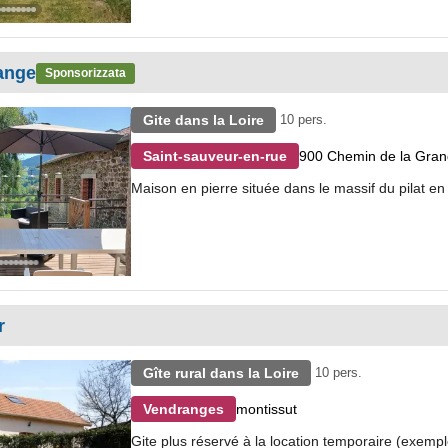
ange
Sponsorizzata
Gite dans la Loire
10 pers.
900 Chemin de la Gra
Saint-sauveur-en-rue
Maison en pierre située dans le massif du pilat en
r
Gîte rural dans la Loire
10 pers.
montissut
Vendranges
Gite plus réservé à la location temporaire (exempl