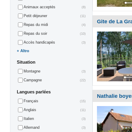
Animaux acceptés
(8)
Petit déjeuner
(11)
Gite de La Gr
Repas du midi
(4)
Repas du soir
(10)
Accès handicapés
(3)
Altro
Situation
Montagne
(3)
Campagne
(22)
Langues parlées
Nathalie boye
Français
(15)
Anglais
(11)
Italien
(3)
Allemand
(3)