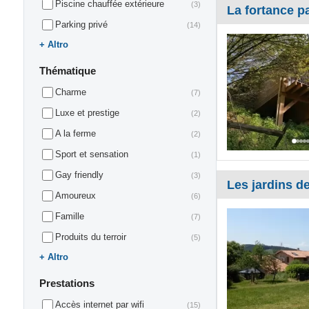
Piscine chauffée extérieure
(3)
La fortance pa
Parking privé
(14)
Altro
Thématique
Charme
(7)
Luxe et prestige
(2)
A la ferme
(2)
Sport et sensation
(1)
Gay friendly
(3)
Les jardins de
Amoureux
(6)
Famille
(7)
Produits du terroir
(5)
Altro
Prestations
Accès internet par wifi
(15)