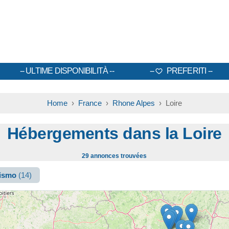
ULTIME DISPONIBILITÀ
PREFERITI
Home
›
France
›
Rhone Alpes
› Loire
Hébergements dans la Loire
29 annonces trouvées
rismo
(14)