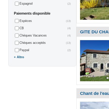
Espagnol
(2)
Paiements disponible
Espèces
(13)
CB
(4)
GITE DU CH
Chèques Vacances
(4)
Chèques acceptés
(13)
Paypal
(2)
Altro
Chant de l'ea