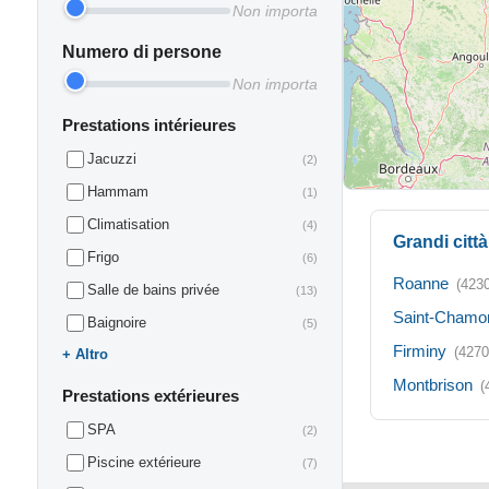
Non importa
Numero di persone
Non importa
Prestations intérieures
Jacuzzi
(2)
Hammam
(1)
Climatisation
(4)
Grandi citt
Frigo
(6)
Roanne
(423
Salle de bains privée
(13)
Saint-Chamo
Baignoire
(5)
Firminy
(4270
Altro
Montbrison
(
Prestations extérieures
SPA
(2)
Piscine extérieure
(7)