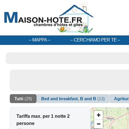
MAPPA
CERCHIAMO PER TE
Tutti
(29)
Bed and breakfast, B and B
(13)
Agritu
+
Tariffa max. per 1 notte 2
−
persone