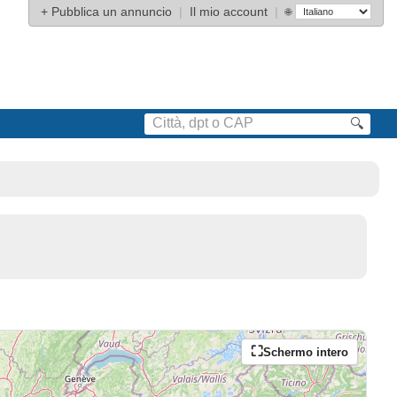
+
Pubblica un annuncio
|
Il mio account
|
🌐
🔍
Schermo intero