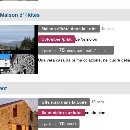
 Maison d' Hôtes
Maison d'hôte dans la Loire
15 pers.
Le Vernolon
Colombier/pilat
75
euros per 1 notte 2 persone
à partir de
Una vera casa da prima colazione, nel cuore della 
ent
Gîte rural dans la Loire
10 pers.
condamine
Saint victor sur loire
70
euros
à partir de