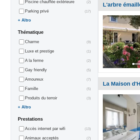
Piscine chauffée extérieure
(2)
L'arbre émaill
Parking privé
(17)
Altro
Thématique
Charme
(9)
Luxe et prestige
(1)
A la ferme
(2)
Gay friendly
(5)
Amoureux
(7)
La Maison d'
Famille
(5)
Produits du terroir
(3)
Altro
Prestations
Accès internet par wifi
(13)
Animaux acceptés
(7)