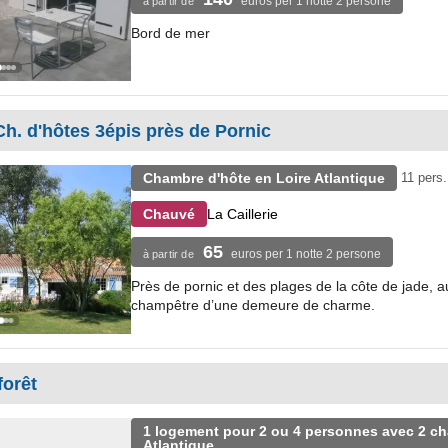
euros per 1 notte 2 persone
à partir de
Bord de mer
 Ch. d'hôtes 3épis près de Pornic
Chambre d'hôte en Loire Atlantique
11 pers.
La Caillerie
Chauvé
65
euros per 1 notte 2 persone
à partir de
Près de pornic et des plages de la côte de jade, a
champêtre d’une demeure de charme.
forêt
1 logement pour 2 ou 4 personnes avec 2 c
Atlantique