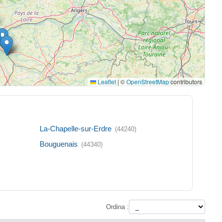
Leaflet
|
©
OpenStreetMap
contributors
La-Chapelle-sur-Erdre
(44240)
Bouguenais
(44340)
Ordina :