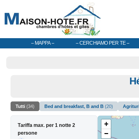
MAPPA
CERCHIAMO PER TE
H
Tutti
(34)
Bed and breakfast, B and B
(20)
Agritu
+
Tariffa max. per 1 notte 2
−
persone