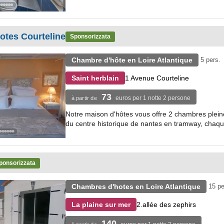
otes Courteline
Sponsorizzata
Chambre d'hôte en Loire Atlantique
5 pers.
1 Avenue Courteline
Saint herblain
73
euros per 1 notte 2 persone
à partir de
Notre maison d'hôtes vous offre 2 chambres plei
du centre historique de nantes en tramway, chaqu
ponsorizzata
Chambres d'hotes en Loire Atlantique
15 pe
2.allée des zephirs
La plaine sur mer
140