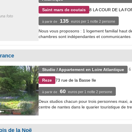
8 LA COUR DE LA FO
Saint mars de coutais
na foto
135
euros per 1 notte 2 persone
à partir de
Nous vous proposons : 1 logement familial haut 
chambres sont indépendantes et communicantes av
france
Studio / Appartement en Loire Atlantique
6
73 rue de la Basse Ile
Reze
60
euros per 1 notte 2 persone
à partir de
Deux studios chacun pour trois personnes maxi, au
centre de nantes dans le quarier touristique de tre
is de la Noë