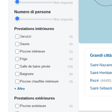
Non importa
Numero di persone
Non importa
Prestations intérieures
Jacuzzi
(3)
Sauna
(2)
Piscine intérieure
(1)
Grandi citt
Frigo
(5)
Saint-Nazair
Salle de bains privée
(13)
Saint-Herblai
Baignoire
(6)
Rezé
(44400)
Piscine chauffée intérieure
(3)
Saint-Sébasti
Altro
Prestations extérieures
Piscine extérieure
(2)