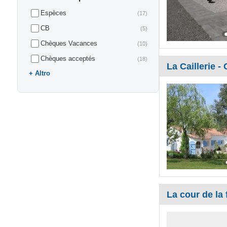
Espèces
(17)
CB
(5)
Chèques Vacances
(10)
Chèques acceptés
(18)
La Caillerie -
Altro
La cour de la 