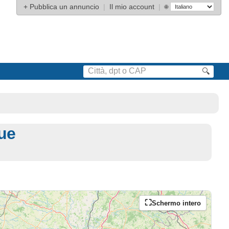
+
Pubblica un annuncio
|
Il mio account
|
🌐
🔍
ue
Schermo intero