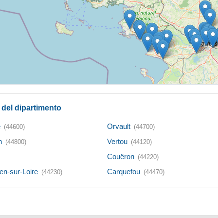
à del dipartimento
e
Orvault
(44600)
(44700)
n
Vertou
(44800)
(44120)
Couëron
(44220)
en-sur-Loire
Carquefou
(44230)
(44470)