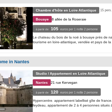
Chambre d'hôte en Loire Atlantique
15 pers.
8 allée de la Roseraie
Bouaye
105
euros per 1 notte 2 persone
à partir de
Le chateau du bois de la noë à bouaye près de n
tourisme en loire-atlantique, vendée et pays de la l
me in Nantes
Studio / Appartement en Loire Atlantique
21 rue Kervegan
Nantes
120
euros per 1 notte 2 persone
à partir de
Hypercentre. appartement labellisé gîte de france. 
feydeau, appartement de 2 à 4 personnes situés à