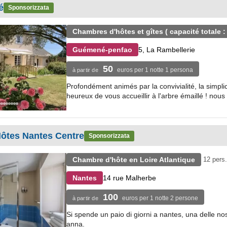
é
Sponsorizzata
Chambres d'hôtes et gîtes ( capacité totale 
5, La Rambellerie
Guémené-penfao
50
euros per 1 notte 1 persona
à partir de
Profondément animés par la convivialité, la simplic
heureux de vous accueillir à l'arbre émaillé ! nous
Hôtes Nantes Centre
Sponsorizzata
Chambre d'hôte en Loire Atlantique
12 pers.
14 rue Malherbe
Nantes
100
euros per 1 notte 2 persone
à partir de
Si spende un paio di giorni a nantes, una delle nos
anna.