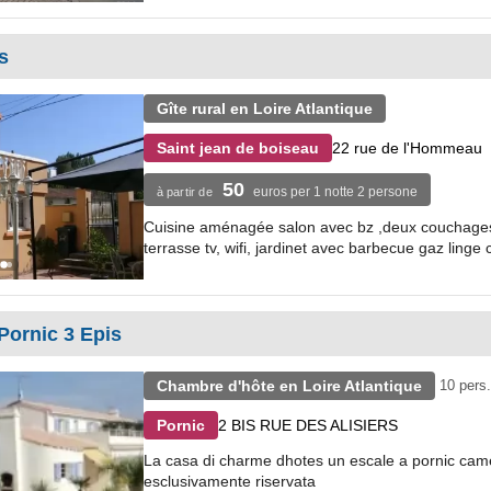
s
Gîte rural en Loire Atlantique
22 rue de l'Hommeau
Saint jean de boiseau
50
euros per 1 notte 2 persone
à partir de
Cuisine aménagée salon avec bz ,deux couchages 
terrasse tv, wifi, jardinet avec barbecue gaz linge 
Pornic 3 Epis
Chambre d'hôte en Loire Atlantique
10 pers.
2 BIS RUE DES ALISIERS
Pornic
La casa di charme dhotes un escale a pornic camere
esclusivamente riservata