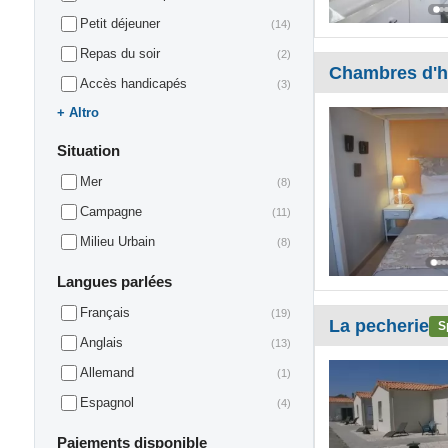
Petit déjeuner
(14)
Repas du soir
(2)
Chambres d'h
Accès handicapés
(3)
Altro
Situation
Mer
(8)
Campagne
(11)
Milieu Urbain
(8)
Langues parlées
Français
(19)
La pecherie
S
Anglais
(13)
Allemand
(1)
Espagnol
(4)
Paiements disponible