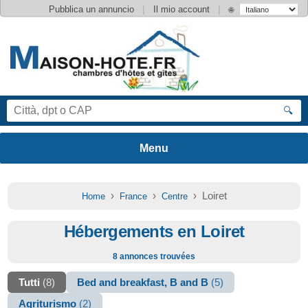
|
|
Pubblica un annuncio
Il mio account
🌐
🔍
›
›
› Loiret
Home
France
Centre
Hébergements en Loiret
8 annonces trouvées
Tutti
(8)
Bed and breakfast, B and B
(5)
Agriturismo
(2)