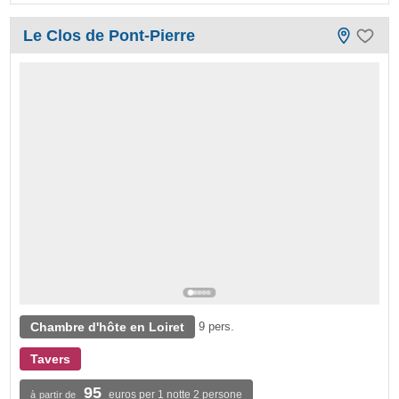
Le Clos de Pont-Pierre
Chambre d'hôte en Loiret
9 pers.
Tavers
95
euros per 1 notte 2 persone
à partir de