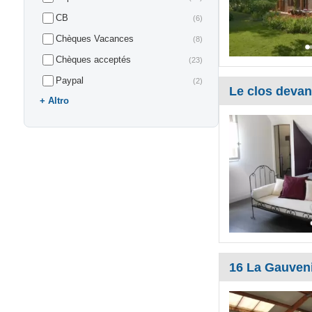
CB
(6)
Chèques Vacances
(8)
Chèques acceptés
(23)
Paypal
(2)
Le clos devant
Altro
16 La Gauven