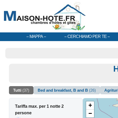
MAPPA
CERCHIAMO PER TE
H
Tutti
(37)
Bed and breakfast, B and B
(26)
Agritu
+
Tariffa max. per 1 notte 2
−
persone