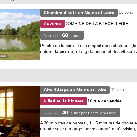
Chambre d'hôte en Maine et Loire
13 pers.
DOMAINE DE LA BREGELLERIE
Auverse
60
euros
à partir de
Proche de la loire et ses magnifiques châteaux ,
nature. la piscine,l'étang de pêche et des vtt sont à
Gîte d'étape en Maine et Loire
11 pers.
10 rue de vendee
Villedieu la blouere
40
euros per 1 notte 2 persone
à partir de
A 30 minutes de nantes , à 15 minutes de cholet e
grande salle à manger, avec canapé et télévision,