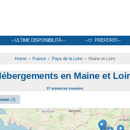
ULTIME DISPONIBILITÀ
PREFERITI
Home
›
France
›
Pays de la Loire
› Maine et Loire
ébergements en Maine et Loi
37 annonces trouvées
rismo
(4)