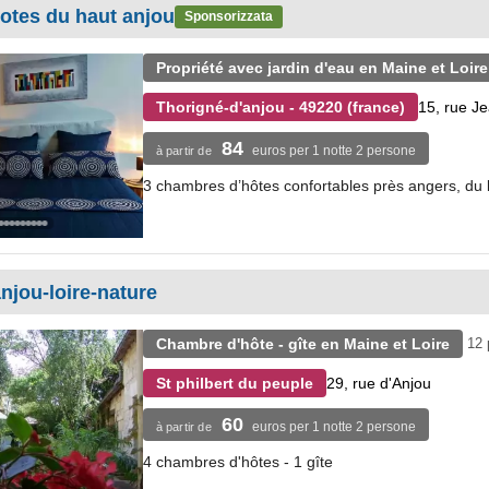
otes du haut anjou
Sponsorizzata
Propriété avec jardin d'eau en Maine et Loire
15, rue Je
Thorigné-d'anjou - 49220 (france)
84
euros per 1 notte 2 persone
à partir de
3 chambres d’hôtes confortables près angers, du l
anjou-loire-nature
Chambre d'hôte - gîte en Maine et Loire
12 
29, rue d'Anjou
St philbert du peuple
60
euros per 1 notte 2 persone
à partir de
4 chambres d'hôtes - 1 gîte