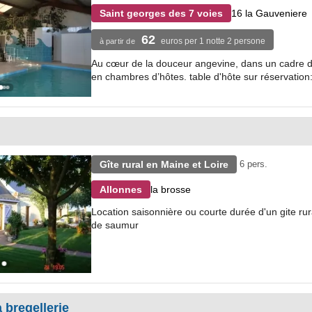
16 la Gauveniere
Saint georges des 7 voies
62
euros per 1 notte 2 persone
à partir de
Au cœur de la douceur angevine, dans un cadre de v
en chambres d’hôtes. table d'hôte sur réservation: 
Gîte rural en Maine et Loire
6 pers.
la brosse
Allonnes
Location saisonnière ou courte durée d'un gite ru
de saumur
 bregellerie