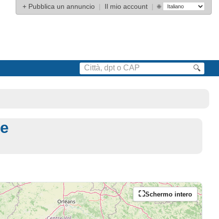
+
Pubblica un annuncio
|
Il mio account
|
🌐
🔍
re
Schermo intero