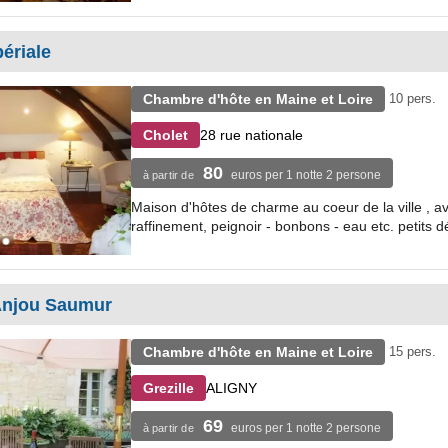
ériale
Chambre d'hôte en Maine et Loire
10 pers.
28 rue nationale
Cholet
80
euros per 1 notte 2 persone
à partir de
Maison d'hôtes de charme au coeur de la ville , 
raffinement, peignoir - bonbons - eau etc. petits 
 Anjou Saumur
Chambre d'hôte en Maine et Loire
15 pers.
ALIGNY
Grezille
69
euros per 1 notte 2 persone
à partir de