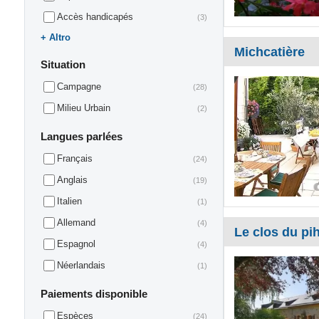
Accès handicapés
(3)
Altro
Michcatière
Situation
Campagne
(28)
Milieu Urbain
(2)
Langues parlées
Français
(24)
Anglais
(19)
Italien
(1)
Allemand
(4)
Le clos du pi
Espagnol
(4)
Néerlandais
(1)
Paiements disponible
Espèces
(24)