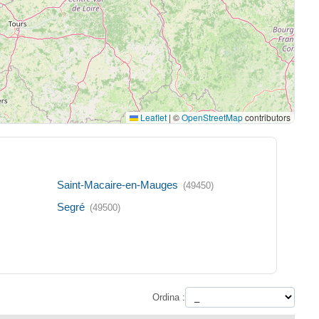
Leaflet
|
©
OpenStreetMap
contributors
Saint-Macaire-en-Mauges
(49450)
Segré
(49500)
Ordina :