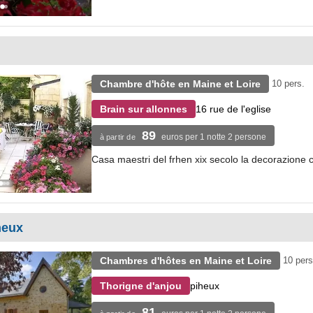
Chambre d'hôte en Maine et Loire
10 pers.
16 rue de l'eglise
Brain sur allonnes
89
euros per 1 notte 2 persone
à partir de
Casa maestri del frhen xix secolo la decorazione 
heux
Chambres d'hôtes en Maine et Loire
10 pers
piheux
Thorigne d'anjou
81