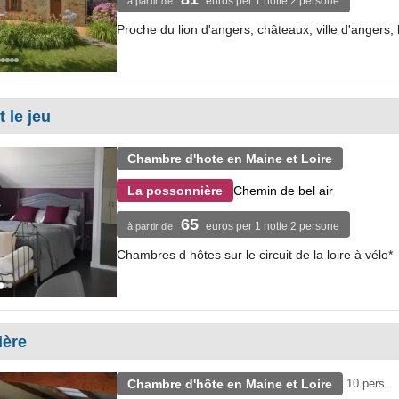
euros per 1 notte 2 persone
à partir de
Proche du lion d'angers, châteaux, ville d'angers,
 le jeu
Chambre d'hote en Maine et Loire
Chemin de bel air
La possonnière
65
euros per 1 notte 2 persone
à partir de
Chambres d hôtes sur le circuit de la loire à vélo*
ière
Chambre d'hôte en Maine et Loire
10 pers.