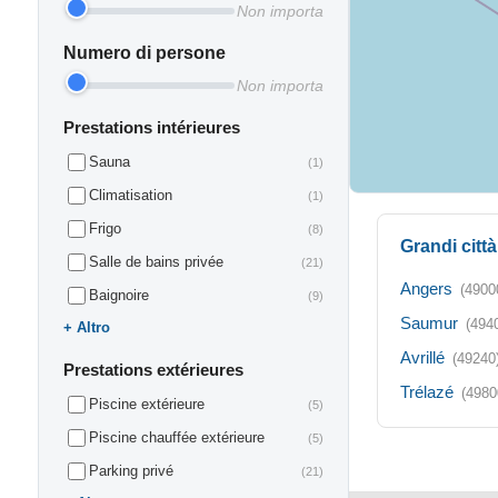
Non importa
Numero di persone
Non importa
Prestations intérieures
Sauna
(1)
Climatisation
(1)
Frigo
(8)
Grandi citt
Salle de bains privée
(21)
Angers
(4900
Baignoire
(9)
Saumur
(494
Altro
Avrillé
(49240
Prestations extérieures
Trélazé
(4980
Piscine extérieure
(5)
Piscine chauffée extérieure
(5)
Parking privé
(21)