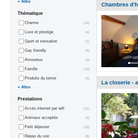
Altro
Chambres d'h
Thématique
Charme
(14)
Luxe et prestige
(4)
Sport et sensation
(1)
Gay friendly
(6)
Amoureux
(9)
Famille
(10)
Produits du terroir
(5)
La closerie - 
Altro
Prestations
Accès internet par wifi
(21)
Animaux acceptés
(5)
Petit déjeuner
(22)
Repas du soir
(8)