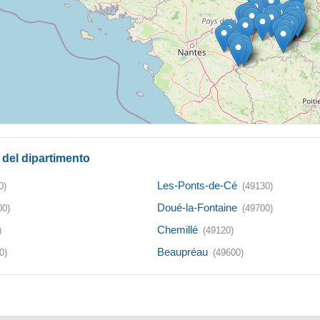
à del dipartimento
Les-Ponts-de-Cé
0)
(49130)
Doué-la-Fontaine
00)
(49700)
Chemillé
)
(49120)
Beaupréau
0)
(49600)