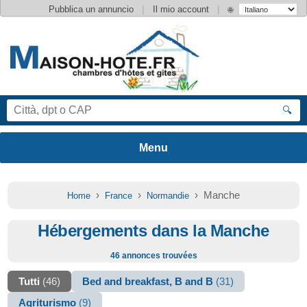
|
|
Pubblica un annuncio
Il mio account
🌐
🔍
›
›
› Manche
Home
France
Normandie
Hébergements dans la Manche
46 annonces trouvées
Tutti
(46)
Bed and breakfast, B and B
(31)
Agriturismo
(9)