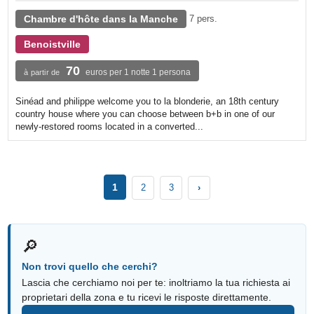
Chambre d'hôte dans la Manche
7 pers.
Benoistville
70
euros per 1 notte 1 persona
à partir de
Sinéad and philippe welcome you to la blonderie, an 18th century
country house where you can choose between b+b in one of our
newly-restored rooms located in a converted...
1
2
3
›
🔎
Non trovi quello che cerchi?
Lascia che cerchiamo noi per te: inoltriamo la tua richiesta ai
proprietari della zona e tu ricevi le risposte direttamente.