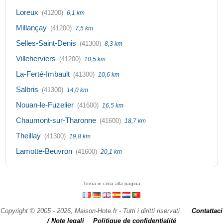
Loreux
(41200)
6,1 km
Millançay
(41200)
7,5 km
Selles-Saint-Denis
(41300)
8,3 km
Villeherviers
(41200)
10,5 km
La-Ferté-Imbault
(41300)
10,6 km
Salbris
(41300)
14,0 km
Nouan-le-Fuzelier
(41600)
16,5 km
Chaumont-sur-Tharonne
(41600)
18,7 km
Theillay
(41300)
19,8 km
Lamotte-Beuvron
(41600)
20,1 km
Torna in cima alla pagina
Copyright © 2005 - 2026, Maison-Hote.fr - Tutti i diritti riservati
Contattaci
/ Note legali
Politique de confidentialité