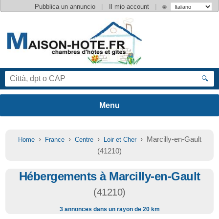
|
|
Pubblica un annuncio
Il mio account
🌐
🔍
›
›
›
› Marcilly-en-Gault
Home
France
Centre
Loir et Cher
(41210)
Hébergements à Marcilly-en-Gault
(41210)
3 annonces dans un rayon de 20 km