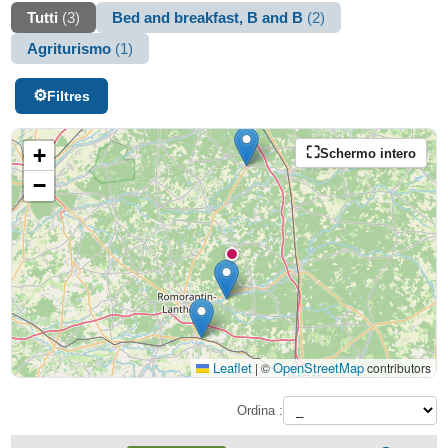
Tutti
(3)
Bed and breakfast, B and B
(2)
Agriturismo
(1)
Filtres
+
Schermo intero
−
Leaflet
OpenStreetMap
|
©
contributors
Ordina :