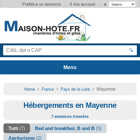
|
|
Pubblica un annuncio
Il mio account
🌐
🔍
›
›
› Mayenne
Home
France
Pays de la Loire
Hébergements en Mayenne
7 annonces trouvées
Tutti
(7)
Bed and breakfast, B and B
(5)
Agriturismo
(2)