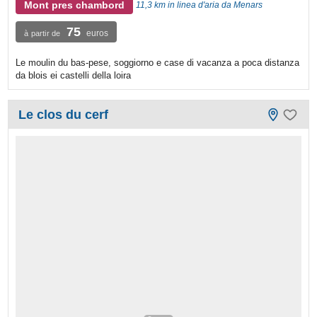
Mont pres chambord
11,3 km in linea d'aria da Menars
75
euros
à partir de
Le moulin du bas-pese, soggiorno e case di vacanza a poca distanza
da blois ei castelli della loira
Le clos du cerf