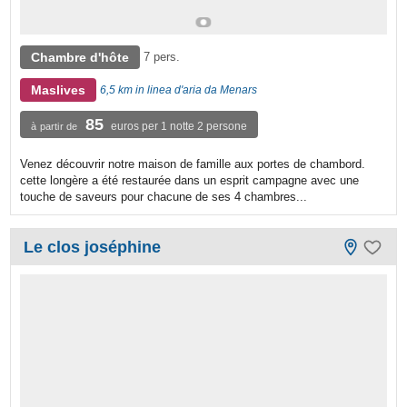
Chambre d'hôte
7 pers.
Maslives
6,5 km in linea d'aria da Menars
85
euros per 1 notte 2 persone
à partir de
Venez découvrir notre maison de famille aux portes de chambord.
cette longère a été restaurée dans un esprit campagne avec une
touche de saveurs pour chacune de ses 4 chambres...
Le clos joséphine