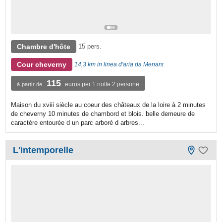
Chambre d'hôte
15 pers.
Cour cheverny
14,3 km in linea d'aria da Menars
115
euros per 1 notte 2 persone
à partir de
Maison du xviii siècle au coeur des châteaux de la loire à 2 minutes
de cheverny 10 minutes de chambord et blois. belle demeure de
caractère entourée d un parc arboré d arbres...
L'intemporelle