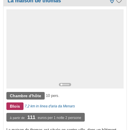
La maison de thomas
Chambre d'hôte
10 pers.
Blois
7,2 km in linea d'aria da Menars
111
euros per 1 notte 2 persone
à partir de
La maison de thomas est située en centre-ville, dans un bâtiment