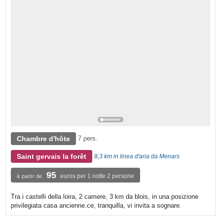
Chambre d'hôte
7 pers.
Saint gervais la forêt
8,3 km in linea d'aria da Menars
95
euros per 1 notte 2 persone
à partir de
Tra i castelli della loira, 2 camere, 3 km da blois, in una posizione
privilegiata casa ancienne.ce, tranquilla, vi invita a sognare.