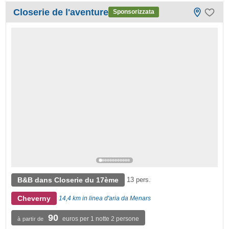
Closerie de l'aventure
Sponsorizzata
B&B dans Closerie du 17ème
13 pers.
Cheverny
14,4 km in linea d'aria da Menars
90
euros per 1 notte 2 persone
à partir de