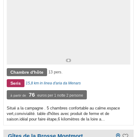
Chambre d'hôte
13 pers.
Seris
15,8 km in linea d'aria da Menars
76
euros per 1 notte 2 persone
à partir de
Situé a la campagne . 5 chambres confortable au calme.espace
vert,convivialité. table d'hôtes avec produit de ferme et de
saison.idéal pour faire étape,6 kilomètres de la loire a...
Gîtes de la Brosse Montmort