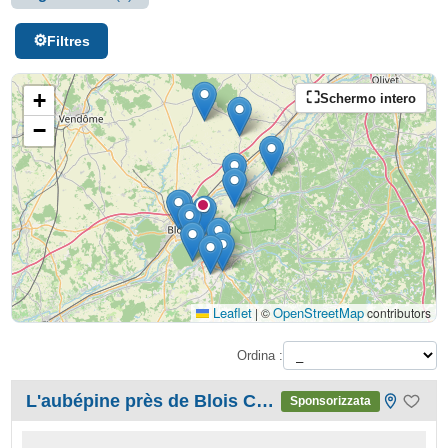
Filtres
+
Schermo intero
−
Leaflet
OpenStreetMap
|
©
contributors
Ordina :
L'aubépine près de Blois Chambord
Sponsorizzata