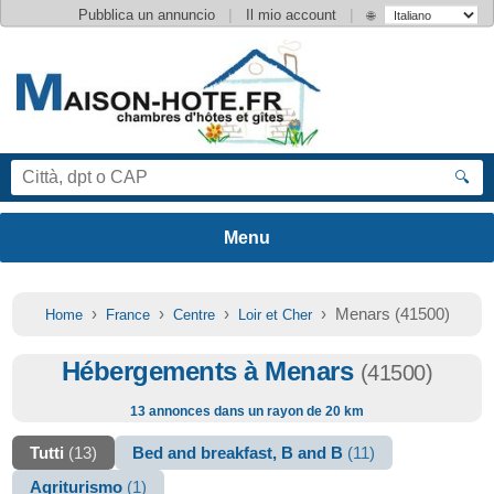
|
|
Pubblica un annuncio
Il mio account
🌐
🔍
›
›
›
› Menars (41500)
Home
France
Centre
Loir et Cher
Hébergements à Menars
(41500)
13 annonces dans un rayon de 20 km
Tutti
(13)
Bed and breakfast, B and B
(11)
Agriturismo
(1)