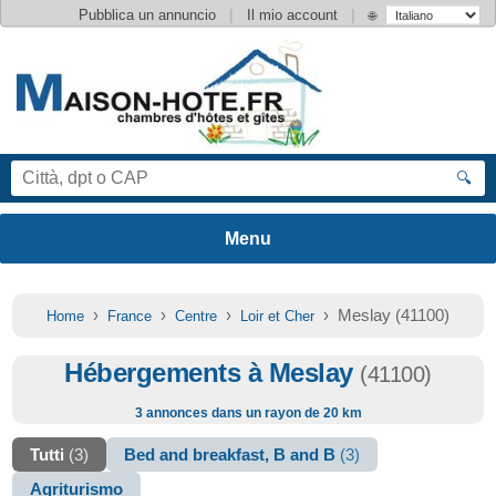
|
|
Pubblica un annuncio
Il mio account
🌐
🔍
›
›
›
› Meslay (41100)
Home
France
Centre
Loir et Cher
Hébergements à Meslay
(41100)
3 annonces dans un rayon de 20 km
Tutti
(3)
Bed and breakfast, B and B
(3)
Agriturismo