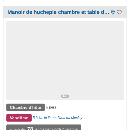
Manoir de huchepie chambre et table d'hôtes
Chambre d'hôte
6 pers.
Vendôme
5,3 km in linea d'aria da Meslay
78
euros per 2 notti 2 persone
à partir de