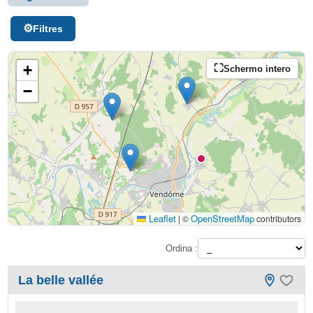
Filtres
+
Schermo intero
−
Leaflet
OpenStreetMap
|
©
contributors
Ordina :
La belle vallée