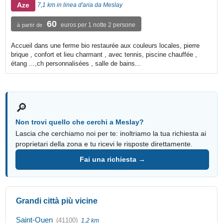
Aze
7,1 km in linea d'aria da Meslay
60
euros per 1 notte 2 persone
à partir de
Accueil dans une ferme bio restaurée aux couleurs locales, pierre
brique , confort et lieu charmant , avec tennis, piscine chauffée ,
étang ...,ch personnalisées , salle de bains...
🔎
Non trovi quello che cerchi a Meslay?
Lascia che cerchiamo noi per te: inoltriamo la tua richiesta ai
proprietari della zona e tu ricevi le risposte direttamente.
Fai una richiesta →
Grandi città più vicine
Saint-Ouen
(41100)
1,2 km