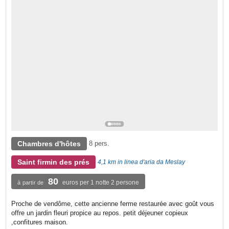
Chambres d'hôtes
8 pers.
Saint firmin des prés
4,1 km in linea d'aria da Meslay
80
euros per 1 notte 2 persone
à partir de
Proche de vendôme, cette ancienne ferme restaurée avec goût vous
offre un jardin fleuri propice au repos. petit déjeuner copieux
,confitures maison.