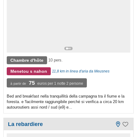
Chambre d'hôte
10 pers.
Menetou s nahon
11,8 km in linea d'aria da Meusnes
75
euros per 1 notte 2 persone
à partir de
Bed and breakfast nella tranquillità della campagna tra il fiume e la
foresta. e 'facilmente raggiungibile perché si verifica a circa 20 km
autouroutiers assi nord / sud (e9) e...
La rebardiere