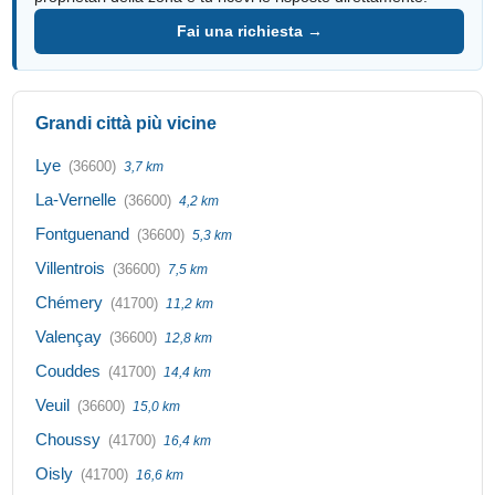
Fai una richiesta →
Grandi città più vicine
Lye
(36600)
3,7 km
La-Vernelle
(36600)
4,2 km
Fontguenand
(36600)
5,3 km
Villentrois
(36600)
7,5 km
Chémery
(41700)
11,2 km
Valençay
(36600)
12,8 km
Couddes
(41700)
14,4 km
Veuil
(36600)
15,0 km
Choussy
(41700)
16,4 km
Oisly
(41700)
16,6 km