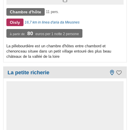
Chambre d'hôte
11 pers.
Oisly
16,7 km in linea d'aria da Meusnes
80
euros per 1 notte 2 persone
à partir de
La pillebourdière est un chambre d'hôtes entre chambord et
chenonceau situee dans un petit village entouré des plus beau
chàteaux de la valléé de la loire
La petite richerie