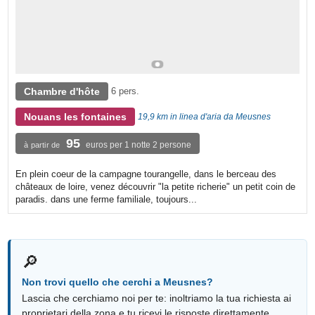
Chambre d'hôte
6 pers.
Nouans les fontaines
19,9 km in linea d'aria da Meusnes
95
euros per 1 notte 2 persone
à partir de
En plein coeur de la campagne tourangelle, dans le berceau des
châteaux de loire, venez découvrir "la petite richerie" un petit coin de
paradis. dans une ferme familiale, toujours...
🔎
Non trovi quello che cerchi a Meusnes?
Lascia che cerchiamo noi per te: inoltriamo la tua richiesta ai
proprietari della zona e tu ricevi le risposte direttamente.