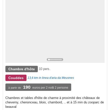
Chambre d'hôte
10 pers.
Couddes
13,6 km in linea d'aria da Meusnes
190
euros per 2 notti 2 persone
à partir de
Chambres et tables d'hôte de charme à proximité des châteaux de
cheverny, chenonceau, blois, chambord, .. et à 15 min du zooparc de
beauval