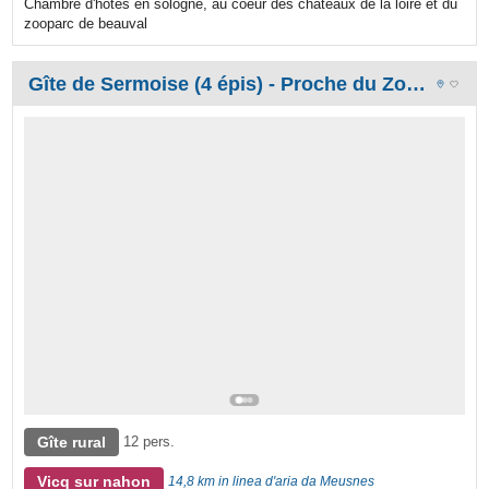
Chambre d'hôtes en sologne, au coeur des châteaux de la loire et du
zooparc de beauval
Gîte de Sermoise (4 épis) - Proche du Zooparc de Beauval et des châteaux de la Loire
Gîte rural
12 pers.
Vicq sur nahon
14,8 km in linea d'aria da Meusnes