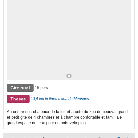
Gîte rural
16 pers.
Thesee
13,5 km in linea d'aria da Meusnes
Au centre des chateaux de la loir et a cote du zoo de beauval grand
et petit gite de 4 chambres et 1 chambre confortable et familliale
grand espace de jeux pour enfants velo ping...