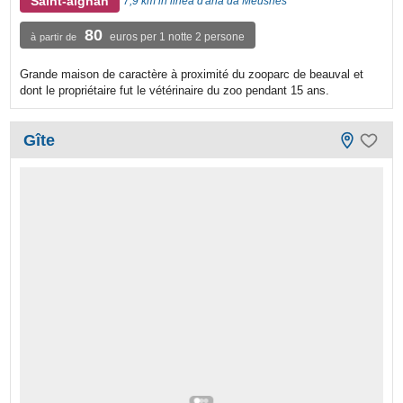
Saint-aignan
7,9 km in linea d'aria da Meusnes
80
euros per 1 notte 2 persone
à partir de
Grande maison de caractère à proximité du zooparc de beauval et
dont le propriétaire fut le vétérinaire du zoo pendant 15 ans.
Gîte