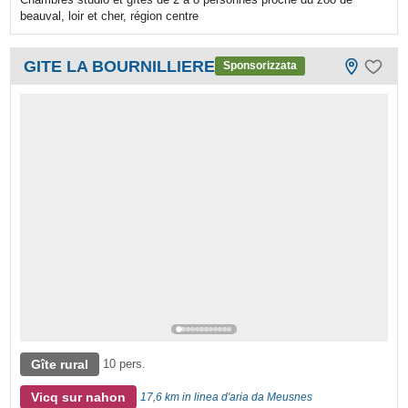
beauval, loir et cher, région centre
GITE LA BOURNILLIERE
Sponsorizzata
Gîte rural
10 pers.
Vicq sur nahon
17,6 km in linea d'aria da Meusnes