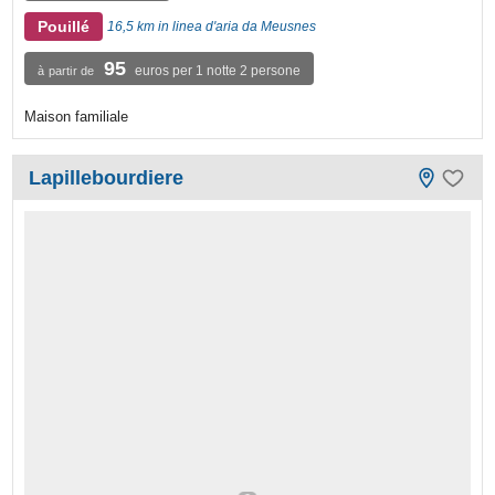
Pouillé
16,5 km in linea d'aria da Meusnes
95
euros per 1 notte 2 persone
à partir de
Maison familiale
Lapillebourdiere