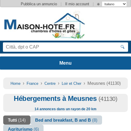
|
|
Pubblica un annuncio
Il mio account
🌐
🔍
›
›
›
› Meusnes (41130)
Home
France
Centre
Loir et Cher
Hébergements à Meusnes
(41130)
14 annonces dans un rayon de 20 km
Tutti
(14)
Bed and breakfast, B and B
(8)
Agriturismo
(6)