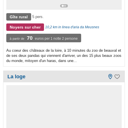
Gîte rural
5 pers.
Noyers sur cher
10,2 km in linea d'aria da Meusnes
70
euros per 1 notte 2 persone
à partir de
Au coeur des châteaux de la loire, à 10 minutes du zoo de beauval et
de ses deux pandas qui viennent d'arriver, un des 15 plus beaux zoos
du monde, mitoyen d'un haras, dans une...
La loge