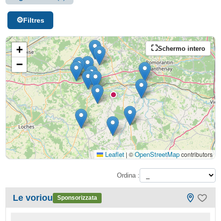
Filtres
+
Schermo intero
−
Leaflet
OpenStreetMap
|
©
contributors
Ordina :
Le voriou
Sponsorizzata