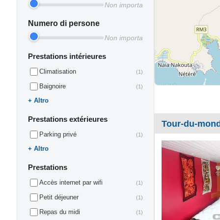
Non importa
Numero di persone
Non importa
Prestations intérieures
Climatisation
(1)
Baignoire
(1)
Altro
Prestations extérieures
Tour-du-mon
Parking privé
(1)
Altro
Prestations
Accès internet par wifi
(1)
Petit déjeuner
(1)
Repas du midi
(1)