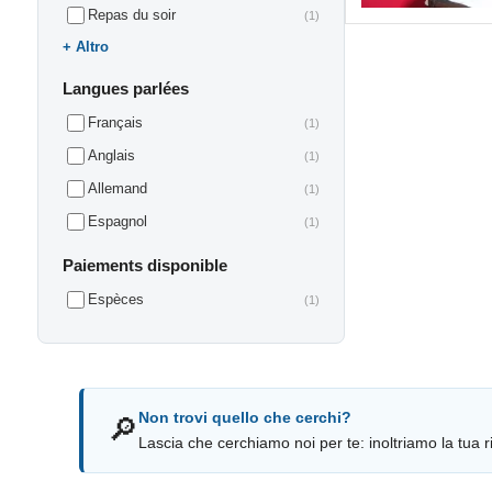
Repas du soir
(1)
Altro
Langues parlées
Français
(1)
Anglais
(1)
Allemand
(1)
Espagnol
(1)
Paiements disponible
Espèces
(1)
Non trovi quello che cerchi?
🔎
Lascia che cerchiamo noi per te: inoltriamo la tua ri