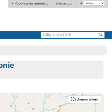
+
Pubblica un annuncio
|
Il mio account
|
🌐
🔍
onie
Schermo intero