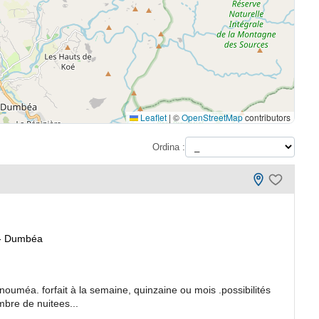
Leaflet
|
©
OpenStreetMap
contributors
Ordina :
 - Dumbéa
ouméa. forfait à la semaine, quinzaine ou mois .possibilités
mbre de nuitees...