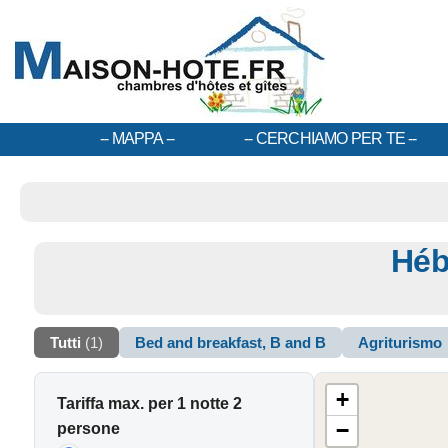
MAPPA
CERCHIAMO PER TE
Héb
Tutti
(1)
Bed and breakfast, B and B
Agriturismo
+
Tariffa max. per 1 notte 2
−
persone