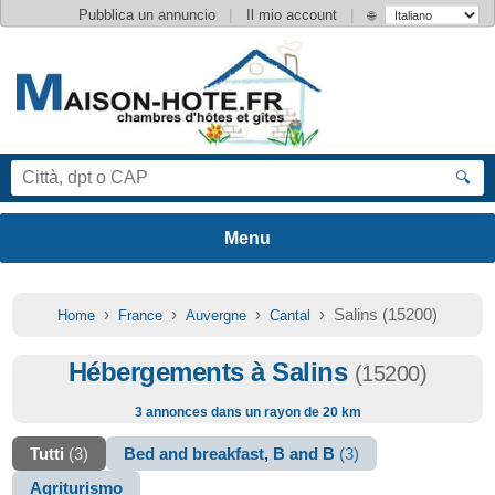
|
|
Pubblica un annuncio
Il mio account
🌐
🔍
›
›
›
› Salins (15200)
Home
France
Auvergne
Cantal
Hébergements à Salins
(15200)
3 annonces dans un rayon de 20 km
Tutti
(3)
Bed and breakfast, B and B
(3)
Agriturismo