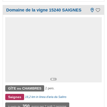
Domaine de la vigne 15240 SAIGNES
GÏTE ou CHAMBRES
2 pers.
Saignes
16,2 km in linea d'aria da Salins
350
euros per 7 notti 2 persone
à partir de