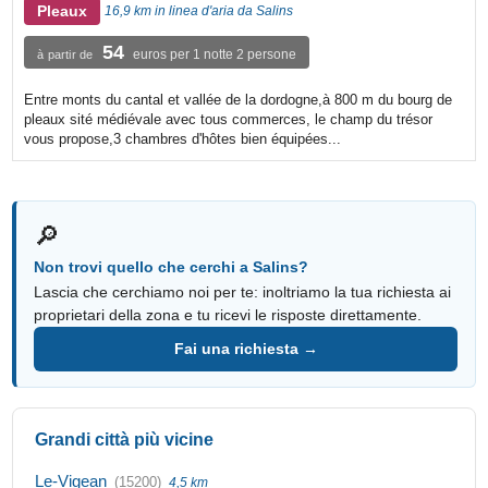
Pleaux
16,9 km in linea d'aria da Salins
54
euros per 1 notte 2 persone
à partir de
Entre monts du cantal et vallée de la dordogne,à 800 m du bourg de
pleaux sité médiévale avec tous commerces, le champ du trésor
vous propose,3 chambres d'hôtes bien équipées...
🔎
Non trovi quello che cerchi a Salins?
Lascia che cerchiamo noi per te: inoltriamo la tua richiesta ai
proprietari della zona e tu ricevi le risposte direttamente.
Fai una richiesta →
Grandi città più vicine
Le-Vigean
(15200)
4,5 km