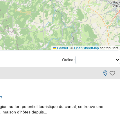
Leaflet
|
©
OpenStreetMap
contributors
Ordina :
rs
on au fort potentiel touristique du cantal, se trouve une
. maison d'hôtes depuis...