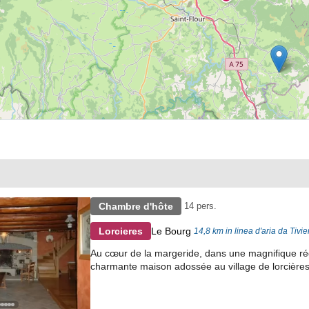
Chambre d'hôte
14 pers.
Le Bourg
Lorcieres
14,8 km in linea d'aria da Tivie
Au cœur de la margeride, dans une magnifique régi
charmante maison adossée au village de lorcières