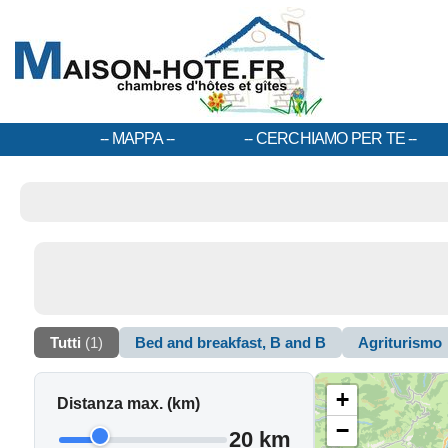
MAPPA
CERCHIAMO PER TE
Tutti
(1)
Bed and breakfast, B and B
Agriturismo
+
Distanza max. (km)
−
20 km