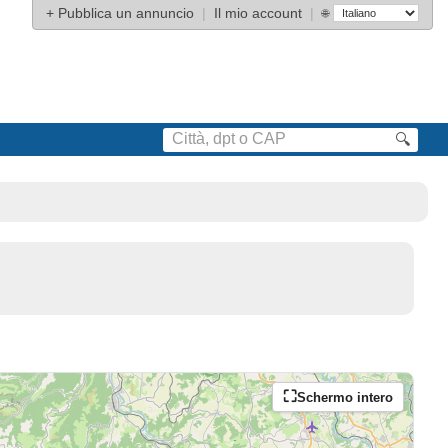
+
Pubblica un annuncio
|
Il mio account
|
🌐
🔍
)
Schermo intero