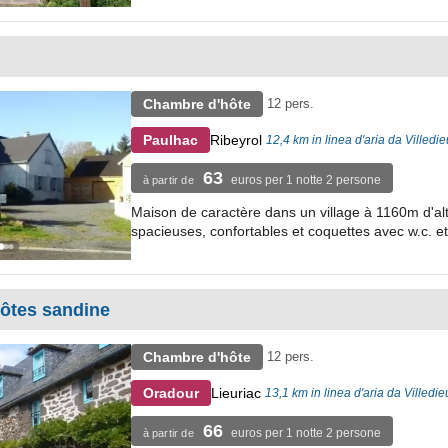
Chambre d'hôte
12 pers.
Ribeyrol
Paulhac
12,4 km in linea d'aria da Villedie
63
euros per 1 notte 2 persone
à partir de
Maison de caractère dans un village à 1160m d'al
spacieuses, confortables et coquettes avec w.c. et 
ôtes sandine
Chambre d'hôte
12 pers.
Lieuriac
Oradour
13,1 km in linea d'aria da Villedie
66
euros per 1 notte 2 persone
à partir de