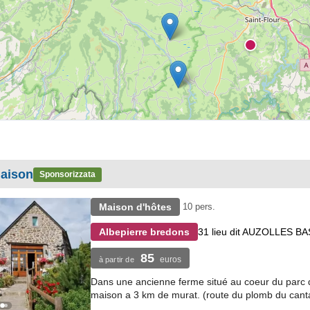
maison
Sponsorizzata
Maison d'hôtes
10 pers.
31 lieu dit AUZOLLES BA
Albepierre bredons
85
euros
à partir de
Dans une ancienne ferme situé au coeur du parc d
maison a 3 km de murat. (route du plomb du cantal