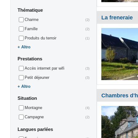
Thématique
La freneraie
Charme
(2)
Famille
(2)
Produits du terroir
(1)
Altro
Prestations
Accès internet par wifi
(3)
Petit déjeuner
(3)
Altro
Chambres d'h
Situation
Montagne
(4)
Campagne
(2)
Langues parlées