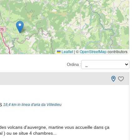
Leaflet
|
©
OpenStreetMap
contributors
Ordina :
S
18,4 km in linea d'aria da Villedieu
es volcans d'auvergne, martine vous accueille dans ça
 ) ou se situe 4 chambres...