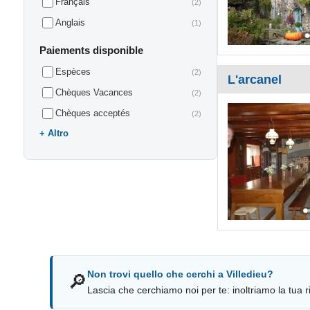
Français
(2)
Anglais
(1)
Paiements disponible
Espèces
(2)
L'arcanel
Chèques Vacances
(2)
Chèques acceptés
(2)
Altro
Non trovi quello che cerchi a Villedieu?
🔎
Lascia che cerchiamo noi per te: inoltriamo la tua ri