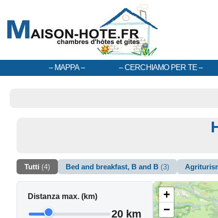
MAPPA
CERCHIAMO PER TE
Tutti
(4)
Bed and breakfast, B and B
(3)
Agrituri
+
Distanza max. (km)
−
20 km