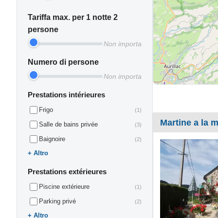
Tariffa max. per 1 notte 2
persone
Non importa
Numero di persone
Non importa
Prestations intérieures
Frigo
(1)
Martine a la 
Salle de bains privée
(3)
Baignoire
(2)
Altro
Prestations extérieures
Piscine extérieure
(1)
Parking privé
(2)
Altro