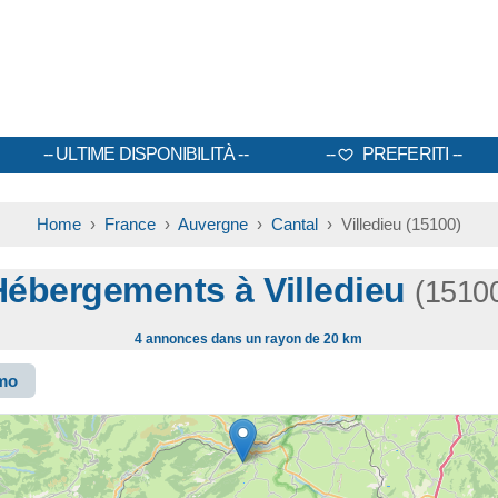
ULTIME DISPONIBILITÀ
PREFERITI
Home
›
France
›
Auvergne
›
Cantal
› Villedieu (15100)
Hébergements à Villedieu
(1510
4 annonces dans un rayon de 20 km
smo