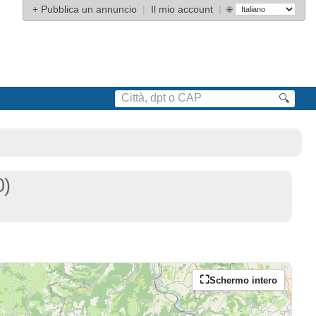
+
Pubblica un annuncio
|
Il mio account
|
🌐
🔍
0)
Schermo intero