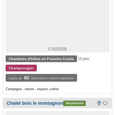
Chambres d'hôtes en Franche-Comte
13 pers.
Champrougier
82
euros voor 1 nacht 2 personen
à partir de
Campagne , nature , espace ,calme
Chalet bois le montagnon
Gesponsord