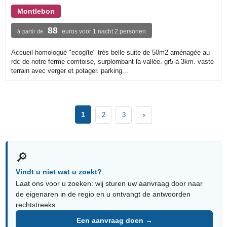
Montlebon
88
euros voor 1 nacht 2 personen
à partir de
Accueil homologué "ecogîte" très belle suite de 50m2 aménagée au
rdc de notre ferme comtoise, surplombant la vallée. gr5 à 3km. vaste
terrain avec verger et potager. parking...
1
2
3
›
🔎
Vindt u niet wat u zoekt?
Laat ons voor u zoeken: wij sturen uw aanvraag door naar
de eigenaren in de regio en u ontvangt de antwoorden
rechtstreeks.
Een aanvraag doen →