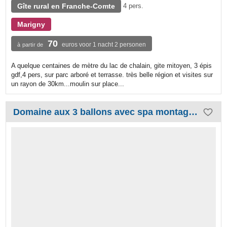
Gîte rural en Franche-Comte
4 pers.
Marigny
70
euros voor 1 nacht 2 personen
à partir de
A quelque centaines de mètre du lac de chalain, gite mitoyen, 3 épis
gdf,4 pers, sur parc arboré et terrasse. très belle région et visites sur
un rayon de 30km...moulin sur place...
Domaine aux 3 ballons avec spa montagnard