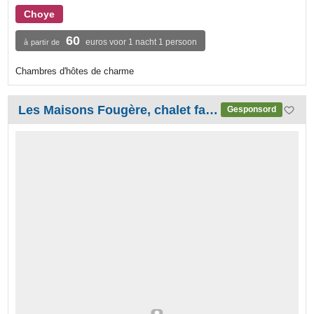
Choye
60
euros voor 1 nacht 1 persoon
à partir de
Chambres d'hôtes de charme
Les Maisons Fougère, chalet familial et nature
Gesponsord