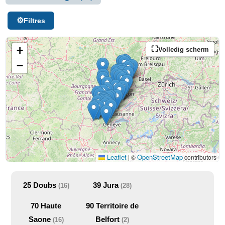
Filtres
+
Volledig scherm
−
Leaflet
OpenStreetMap
|
©
contributors
25
Doubs
39
Jura
(16)
(28)
70
Haute
90
Territoire de
Saone
Belfort
(16)
(2)