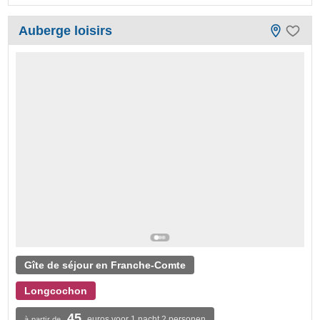
Auberge loisirs
Gîte de séjour en Franche-Comte
Longcochon
45
euros voor 1 nacht 2 personen
à partir de