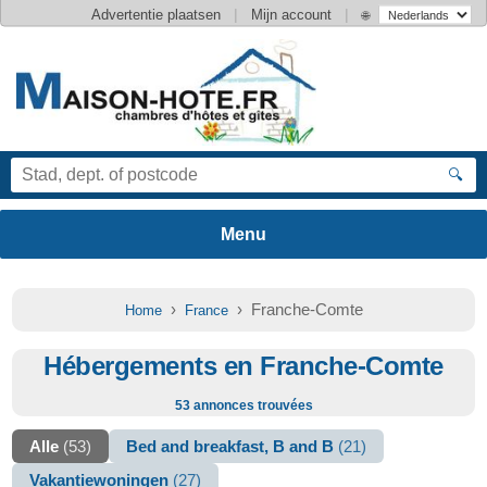
|
|
Advertentie plaatsen
Mijn account
🌐
🔍
›
› Franche-Comte
Home
France
Hébergements en Franche-Comte
53 annonces trouvées
Alle
(53)
Bed and breakfast, B and B
(21)
Vakantiewoningen
(27)