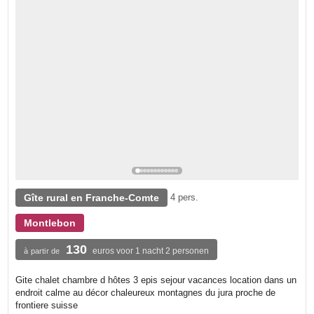
Gîte rural en Franche-Comte
4 pers.
Montlebon
130
euros voor 1 nacht 2 personen
à partir de
Gite chalet chambre d hôtes 3 epis sejour vacances location dans un
endroit calme au décor chaleureux montagnes du jura proche de
frontiere suisse