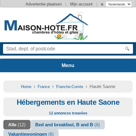
|
|
Advertentie plaatsen
Mijn account
🌐
🔍
›
›
› Haute Saone
Home
France
Franche-Comte
Hébergements en Haute Saone
12 annonces trouvées
Alle
(12)
Bed and breakfast, B and B
(6)
Vakantiewoningen
(6)