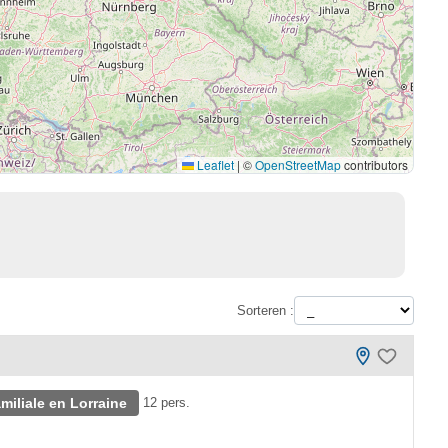
Leaflet
|
©
OpenStreetMap
contributors
Sorteren :
iliale en Lorraine
12 pers.