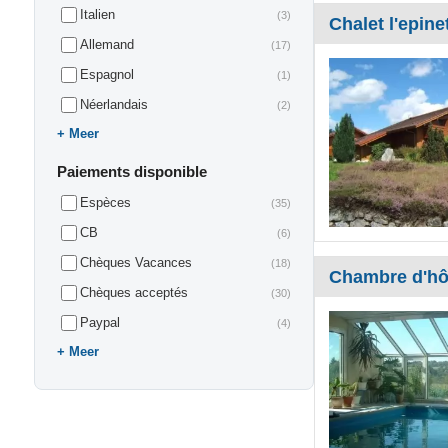
Italien
(3)
Chalet l'epine
Allemand
(17)
Espagnol
(1)
Néerlandais
(2)
Meer
Paiements disponible
Espèces
(35)
CB
(6)
Chèques Vacances
(18)
Chambre d'hô
Chèques acceptés
(30)
Paypal
(4)
Meer