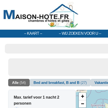
KAART
WIJ ZOEKEN VOOR U
Alle
(54)
Bed and breakfast, B and B
(27)
Vakant
+
Max. tarief voor 1 nacht 2
−
personen