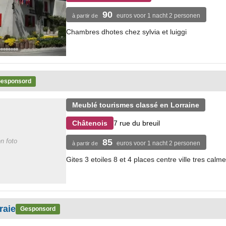
90
euros voor 1 nacht 2 personen
à partir de
Chambres dhotes chez sylvia et luiggi
esponsord
Meublé tourismes classé en Lorraine
7 rue du breuil
Châtenois
n foto
85
euros voor 1 nacht 2 personen
à partir de
Gites 3 etoiles 8 et 4 places centre ville tres calme
raie
Gesponsord