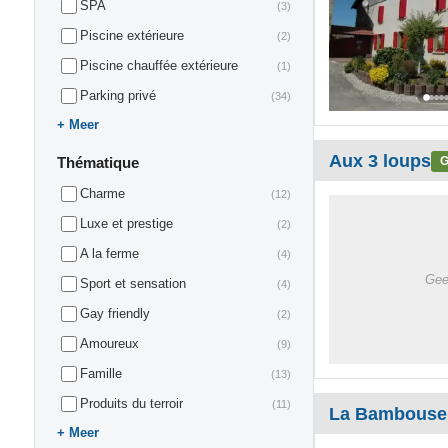
SPA
(3)
Piscine extérieure
(2)
Piscine chauffée extérieure
(1)
Parking privé
(34)
Meer
Aux 3 loups
G
Thématique
Charme
(12)
Luxe et prestige
(2)
A la ferme
(4)
Gee
Sport et sensation
(4)
Gay friendly
(2)
Amoureux
(9)
Famille
(13)
Produits du terroir
(11)
La Bambouse
Meer