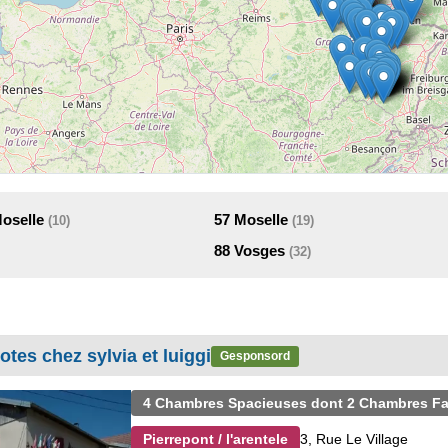
Moselle
57
Moselle
(10)
(19)
88
Vosges
(32)
tes chez sylvia et luiggi
Gesponsord
4 Chambres Spacieuses dont 2 Chambres Fam
3, Rue Le Village
Pierrepont / l'arentele