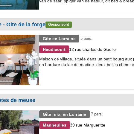
van de saar, ppiger van de natuur, dit bed & breakf
- Gite de la forge
Gesponsord
Gîte en Lorraine
5 pers.
12 rue charles de Gaulle
Heudicourt
Maison de village, située dans un petit bourg aux 
en bordure du lac de madine. deux belles cheminée
otes de meuse
Gîte rural en Lorraine
7 pers.
39 rue Margueritte
Manheulles