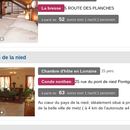
5 ROUTE DES PLANCHES
La bresse
52
euros voor 1 nacht 2 personen
à partir de
de la nied
Chambre d'hôte en Lorraine
15 pers.
25 rue du pont de nied Pontig
Conde northen
63
euros voor 1 nacht 2 personen
à partir de
Au cœur du pays de la nied, idéalement situé à pr
de la belle ville de metz ( à 4 km de l'autoroute a4.