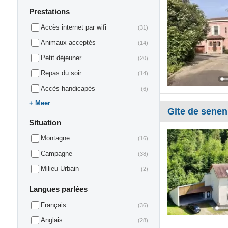
Prestations
Accès internet par wifi
(31)
Animaux acceptés
(14)
Petit déjeuner
(20)
Repas du soir
(14)
Accès handicapés
(6)
Meer
Gite de sene
Situation
Montagne
(16)
Campagne
(38)
Milieu Urbain
(2)
Langues parlées
Français
(36)
Anglais
(28)