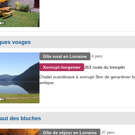
iques vosges
Gîte rural en Lorraine
6 pers.
263 route du tremplin
Xonrupt-longemer
Chalet scandinave à xonrupt 3km de gerardmer bel
antique.
aut des bluches
Gîte de séjour en Lorraine
47 pers.