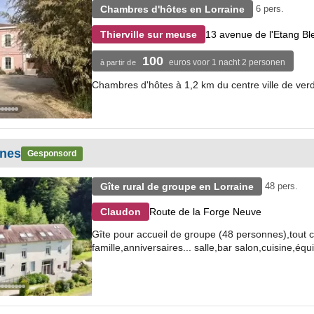
Chambres d'hôtes en Lorraine
6 pers.
13 avenue de l'Etang Bl
Thierville sur meuse
100
euros voor 1 nacht 2 personen
à partir de
Chambres d'hôtes à 1,2 km du centre ville de ver
nnes
Gesponsord
Gîte rural de groupe en Lorraine
48 pers.
Route de la Forge Neuve
Claudon
Gîte pour accueil de groupe (48 personnes),tout c
famille,anniversaires... salle,bar salon,cuisine,équ