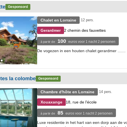
tte
Gesponsord
Chalet en Lorraine
12 pers.
2 chemin des fauvettes
Gerardmer
100
euros voor 1 nacht 2 personen
à partir de
De vogezen in een houten chalet gerardmer .......
tes la colombe
Gesponsord
Chambre d'hôte en Lorraine
14 pers.
18, rue de l'école
Xouaxange
85
euros voor 1 nacht 2 personen
à partir de
Luxe residentie in het hart van een dorp aan de 