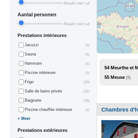
Maakt niet uit
Aantal personen
Maakt niet uit
Prestations intérieures
Jacuzzi
(4)
Sauna
(5)
Hammam
(1)
54
Meurthe et 
Piscine intérieure
(1)
55
Meuse
(9)
Frigo
(20)
Salle de bains privée
(31)
Baignoire
(15)
Chambres d'ho
Piscine chauffée intérieure
(1)
Meer
Prestations extérieures